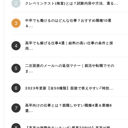
クレペリンテスト(検査)とは？試験内容や方法、通る...
中卒でも働けるのはどんな仕事？おすすめ職種10選
＆...
高卒でも稼げる仕事4選｜給料の高い仕事の条件と採
用...
二次面接のメールへの返信マナー｜就活や転職でその
ま...
2023年更新【全50種類】面接で答えやすい｢特技...
高卒向けの仕事とは？就職しやすい職種4選＆業種6
選...
【高卒の就職先ランキング･業界TOP10】高卒が就...