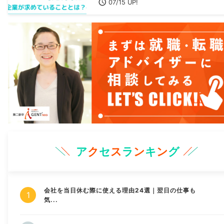
07/15 UP!
ア
ク
セ
ス
ラ
ン
キ
ン
グ
会社を当日休む際に使える理由24選｜翌日の仕事も
気...