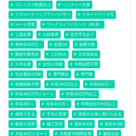
フレックス制度あり
ベンチャー企業
リクルーティングアドバイザー
リモートワーク可
ルート営業
ワークライフバランス（WLB）
上場企業
人材業界
住宅手当あり
初年収400万～
副業OK
副業可能
勤続年数長め
土日休み
土日祝休み
大手企業
女性が活躍
学歴経歴不問
完全週休2日制
専門商社
専門職
就業経験不問
年収300万以上
年収400万～
年収400万円スタート
年収400万円以上
年収450～
年収450万～
年間休日120日以上
成長できる
手当が充実
技術力を身に着けられる
教育が充実
施工管理
昇給年2回
昇給年3回
月収30万スタート
月残業15時間未満
服装自由