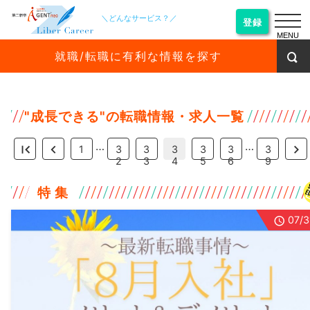
＼どんなサービス？／
登録
MENU
就職/転職に有利な情報を探す
"
成長できる
"の転職情報・求人一覧
…
…
1
3
3
3
3
3
3
2
3
4
5
6
9
特 集
07/3