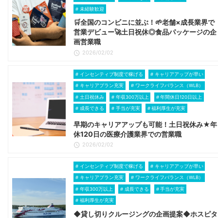
未経験歓迎
🛒全国のコンビニに並ぶ！🌱老舗×成長業界で
営業デビュー🚀土日祝休◎食品パッケージの企
画営業職
2026/02/02
インセンティブ制度で稼げる
キャリアアップが早い
キャリアプラン充実
ワークライフバランス（WLB）
土日祝休み
年収300万以上
年間休日120日以上
成長できる
手当が充実
福利厚生が充実
早期のキャリアアップも可能！土日祝休み★年
休120日の医療介護業界での営業職
2026/02/02
インセンティブ制度で稼げる
キャリアアップが早い
キャリアプラン充実
ワークライフバランス（WLB）
年収300万以上
成長できる
手当が充実
福利厚生が充実
◆貸し切りクルージングの企画提案◆ホスピタ