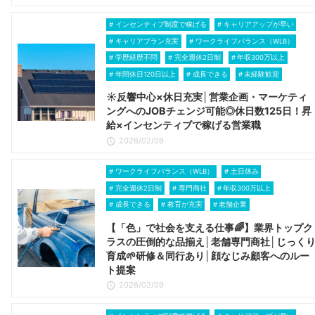
インセンティブ制度で稼げる
キャリアアップが早い
キャリアプラン充実
ワークライフバランス（WLB）
学歴経歴不問
完全週休2日制
年収300万以上
年間休日120日以上
成長できる
未経験歓迎
☀️反響中心×休日充実│営業企画・マーケティ
ングへのJOBチェンジ可能◎休日数125日！昇
給×インセンティブで稼げる営業職
2026/02/09
ワークライフバランス（WLB）
土日休み
完全週休2日制
専門商社
年収300万以上
成長できる
教育が充実
老舗企業
【「色」で社会を支える仕事🌈】業界トップク
ラスの圧倒的な品揃え│老舗専門商社│じっく
育成🌱研修＆同行あり│顔なじみ顧客へのルー
ト提案
2026/02/09