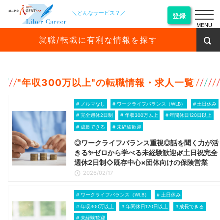
＼どんなサービス？／
登録
MENU
就職/転職に有利な情報を探す
"
年収300万以上
"の転職情報・求人一覧
ノルマなし
ワークライフバランス（WLB）
土日休み
完全週休2日制
年収300万以上
年間休日120日以上
成長できる
未経験歓迎
◎ワークライフバランス重視◎話を聞く力が活
きる✨ゼロから学べる未経験歓迎🌿土日祝完全
週休2日制◇既存中心×団体向けの保険営業
2026/02/17
ワークライフバランス（WLB）
土日休み
年収300万以上
年間休日120日以上
成長できる
未経験歓迎