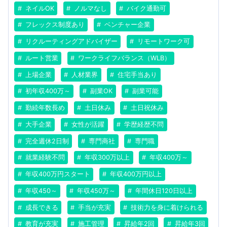
ネイルOK
ノルマなし
バイク通勤可
フレックス制度あり
ベンチャー企業
リクルーティングアドバイザー
リモートワーク可
ルート営業
ワークライフバランス（WLB）
上場企業
人材業界
住宅手当あり
初年収400万～
副業OK
副業可能
勤続年数長め
土日休み
土日祝休み
大手企業
女性が活躍
学歴経歴不問
完全週休2日制
専門商社
専門職
就業経験不問
年収300万以上
年収400万～
年収400万円スタート
年収400万円以上
年収450～
年収450万～
年間休日120日以上
成長できる
手当が充実
技術力を身に着けられる
教育が充実
施工管理
昇給年2回
昇給年3回