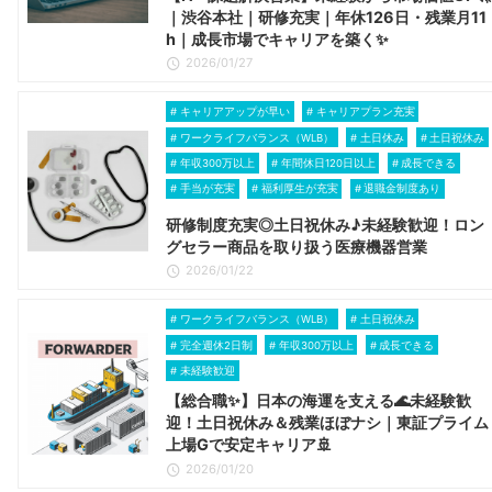
｜渋谷本社｜研修充実｜年休126日・残業月11
h｜成長市場でキャリアを築く✨
2026/01/27
キャリアアップが早い
キャリアプラン充実
ワークライフバランス（WLB）
土日休み
土日祝休み
年収300万以上
年間休日120日以上
成長できる
手当が充実
福利厚生が充実
退職金制度あり
研修制度充実◎土日祝休み♪未経験歓迎！ロン
グセラー商品を取り扱う医療機器営業
2026/01/22
ワークライフバランス（WLB）
土日祝休み
完全週休2日制
年収300万以上
成長できる
未経験歓迎
【総合職✨】日本の海運を支える🌊未経験歓
迎！土日祝休み＆残業ほぼナシ｜東証プライム
上場Gで安定キャリア🚢
2026/01/20