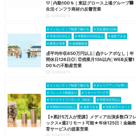
♡│内勤100％｜東証グロース上場グループ🏢
生活インフラ商材の反響営業
2026/02/13
インセンティブ制度で稼げる
完全週休2日制
年収300万以上
年間休日120日以上
成長できる
教育が充実
未経験歓迎
💰平均年収850万円以上│📩テレアポなし｜年
間休日126日◎│⏰残業月15h以内│WEB反響1
00％の不動産営業
2026/02/13
インセンティブ制度で稼げる
キャリアアップが早い
フレックス制度あり
リモートワーク可
ワークライフバランス（WLB）
年収300万以上
年間休日120日以上
成長できる
月収30万スタート
【⭐累計5万人が受講】メディア出演多数📺フ
ックス×週2リモート可能★年休125日！金融
育サービスの提案営業
2026/02/10