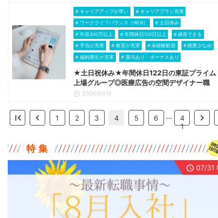
キャリアアップが早い
キャリアプラン充実
ワークライフバランス（WLB）
土日休み
年収300万以上
年間休日120日以上
成長できる
手当が充実
教育が充実
未経験歓迎
残業少なめ
福利厚生が充実
賞与あり・ボーナスあり
★土日祝休み★年間休日122日の東証プライム
上場グループ◎医療広告の空間デザイナー職
2026/01/19
…
1
2
3
4
5
6
4
1
特 集
07/31 