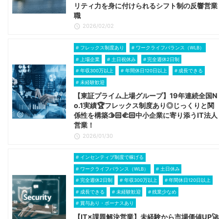
リティ力を身に付けられるシフト制の反響営業
職
2026/02/02
フレックス制度あり
ワークライフバランス（WLB）
上場企業
土日祝休み
完全週休2日制
年収300万以上
年間休日120日以上
成長できる
未経験歓迎
【東証プライム上場グループ】19年連続全国N
o.1実績🏆フレックス制度あり◎じっくりと関
係性を構築🫱🏻‍🫲🏻中小企業に寄り添うIT法人
営業！
2026/01/30
インセンティブ制度で稼げる
ワークライフバランス（WLB）
土日休み
完全週休2日制
年収300万以上
年間休日120日以上
成長できる
未経験歓迎
残業少なめ
賞与あり・ボーナスあり
【IT×課題解決営業】未経験から市場価値UP🚀