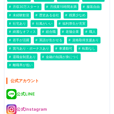
月収30万スタート
月残業15時間未満
服装自由
未経験歓迎
歴史ある会社
残業少なめ
社宅あり
社風がいい
福利厚生が充実
綺麗なオフィス
総合職
老舗企業
職人
若手が活躍
英語が生かせる
資格取得支援あり
賞与あり・ボーナスあり
車通勤可
転勤なし
退職金制度あり
金融の知識が身につく
離職率が低い
公式アカウント
公式LINE
公式Instagram