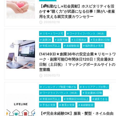
【🌈転勤なし×社会貢献】ホスピタリティを活
かす🍀“聴く力”が武器になる仕事！障がい者雇
用を支える就労支援カウンセラー
2026/02/16
リモートワーク可
ワークライフバランス（WLB）
副業OK
副業可能
土日祝休み
完全週休2日制
年収300万以上
未経験歓迎
福利厚生が充実
(141493)★創業36年の安定企業★リモートワ
ーク・副業可能◎年間休日120日！完全週休2
日制（土日祝）！マッチングポータルサイトの
営業職
2026/02/13
インセンティブ制度で稼げる
キャリアアップが早い
ワークライフバランス（WLB）
完全週休2日制
年収300万以上
年間休日120日以上
成長できる
手当が充実
教育が充実
未経験歓迎
【🌱完全未経験OK】服装・髪型・ネイル自由