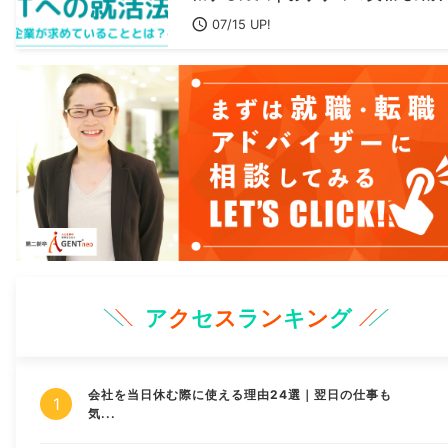
07/15 UP!
ア
ク
セ
ス
ラ
ン
キ
ン
グ
会社を当日休む際に使える理由24選｜翌日の仕事も
気...