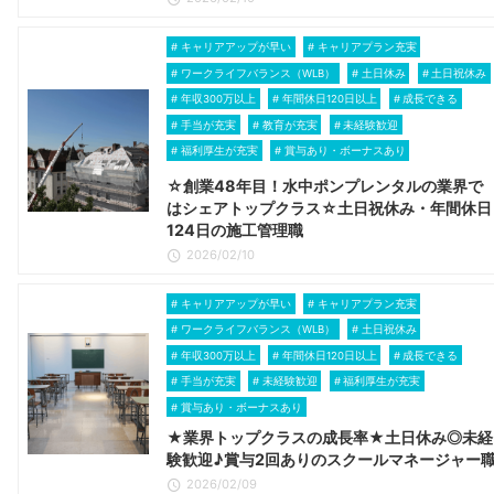
キャリアアップが早い
キャリアプラン充実
ワークライフバランス（WLB）
土日休み
土日祝休み
年収300万以上
年間休日120日以上
成長できる
手当が充実
教育が充実
未経験歓迎
福利厚生が充実
賞与あり・ボーナスあり
☆創業48年目！水中ポンプレンタルの業界で
はシェアトップクラス☆土日祝休み・年間休日
124日の施工管理職
2026/02/10
キャリアアップが早い
キャリアプラン充実
ワークライフバランス（WLB）
土日祝休み
年収300万以上
年間休日120日以上
成長できる
手当が充実
未経験歓迎
福利厚生が充実
賞与あり・ボーナスあり
★業界トップクラスの成長率★土日休み◎未経
験歓迎♪賞与2回ありのスクールマネージャー
2026/02/09