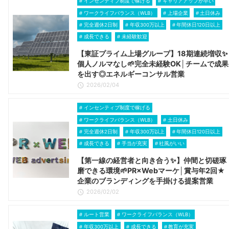
インセンティブ制度で稼げる
キャリアアップが早い
ワークライフバランス（WLB）
上場企業
土日休み
完全週休2日制
年収300万以上
年間休日120日以上
成長できる
未経験歓迎
【東証プライム上場グループ】18期連続増収✨
個人ノルマなし🌱完全未経験OK│チームで成果
を出す◎エネルギーコンサル営業
2026/02/04
インセンティブ制度で稼げる
ワークライフバランス（WLB）
土日休み
完全週休2日制
年収300万以上
年間休日120日以上
成長できる
手当が充実
社風がいい
【第一線の経営者と向き合う✨】仲間と切磋琢
磨できる環境🌱PR×Webマーケ│賞与年2回★
企業のブランディングを手掛ける提案営業
2026/02/02
ルート営業
ワークライフバランス（WLB）
年収300万以上
成長できる
教育が充実