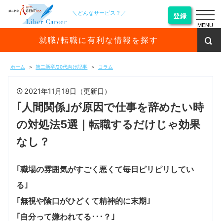
＼どんなサービス？／
登録
MENU
就職/転職に有利な情報を探す
ホーム
第二新卒/20代向け記事
コラム
2021年11月18日（更新日）
｢人間関係｣が原因で仕事を辞めたい時
の対処法5選｜転職するだけじゃ効果
なし？
｢職場の雰囲気がすごく悪くて毎日ピリピリしてい
る｣
｢無視や陰口がひどくて精神的に末期｣
｢自分って嫌われてる･･･？｣