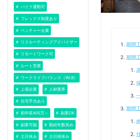
バイク通勤可
フレックス制度あり
ベンチャー企業
リクルーティングアドバイザー
期間
リモートワーク可
期間
ルート営業
ワークライフバランス（WLB）
上場企業
人材業界
住宅手当あり
期間
初年収400万～
副業OK
副業可能
勤続年数長め
土日休み
土日祝休み