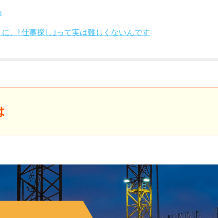
め
りに、｢仕事探し｣って実は難しくないんです
は