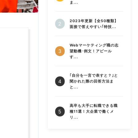
ま...
2023年更新【全50種類】
面接で答えやすい｢特技...
Webマーケティング職の志
望動機･例文！アピール
す...
｢自分を一言で表すと？｣と
聞かれた際の回答方法ま
と...
高卒も大手に転職できる職
種11選！大企業で働くメ
リ...