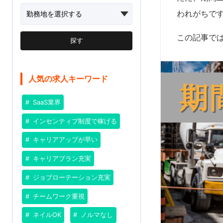
われがちで
この記事で
探す
人気の求人キーワード
SaaS業界
インセンティブ制度で稼げる
キャリアアップが早い
キャリアプラン充実
ジョブローテーション充実
チームワーク重視
ネイルOK
ノルマなし