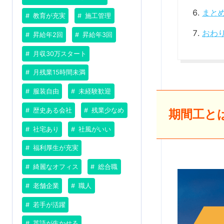
まと
教育が充実
施工管理
おわ
昇給年2回
昇給年3回
月収30万スタート
月残業15時間未満
服装自由
未経験歓迎
歴史ある会社
残業少なめ
期間工と
社宅あり
社風がいい
福利厚生が充実
綺麗なオフィス
総合職
老舗企業
職人
若手が活躍
英語が生かせる