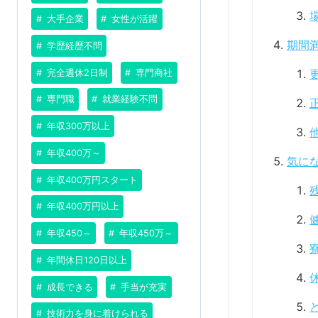
大手企業
女性が活躍
期間
学歴経歴不問
完全週休2日制
専門商社
専門職
就業経験不問
年収300万以上
年収400万～
気に
年収400万円スタート
年収400万円以上
年収450～
年収450万～
年間休日120日以上
成長できる
手当が充実
技術力を身に着けられる