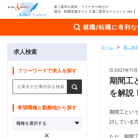
第二新卒や高卒、フリーター向けの
就活・転職支援サイト【 第二新卒エージェント neo 】
就職/転職に有利
ホーム
第二新卒
求人検索
2021年1
フリーワードで求人を探す
期間工
を解説
希望職種と勤務地から探す
期間工とい
討している
ただ、期間