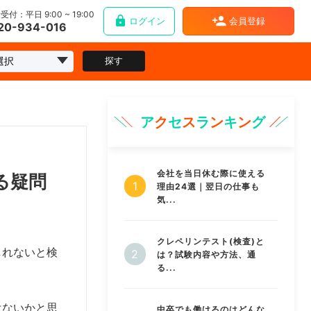
受付：平日 9:00 ~ 19:00
ログイン
会員登録
20-934-016
探す
ア
ク
セ
ス
ラ
ン
キ
ン
グ
会社を当日休む際に使える
る疑問
理由24選｜翌日の仕事も
気...
クレペリンテスト(検査)と
しれないと検
は？試験内容や方法、通
る...
はないかと思
中卒でも働けるのはどんな