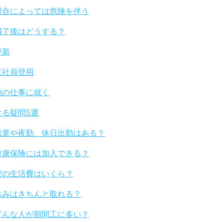
場合によっては危険を伴う
満了後はどうする？
更新
正社員登用
他の仕事に就く
なる疑問5選
残業や夜勤、休日出勤はある？
健康保険には加入できる？
寮の生活費はいくら？
休みはきちんと取れる？
どんな人が期間工に多い？