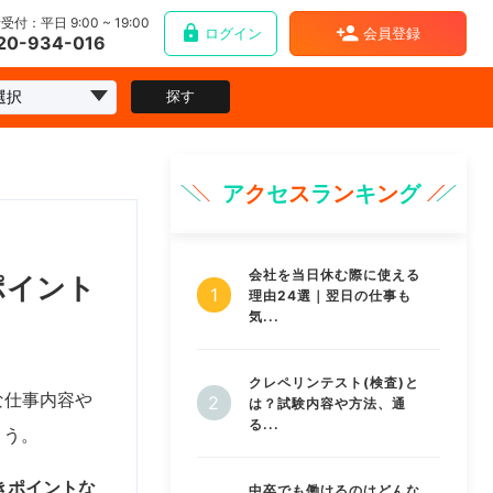
受付：平日 9:00 ~ 19:00
ログイン
会員登録
20-934-016
探す
ア
ク
セ
ス
ラ
ン
キ
ン
グ
会社を当日休む際に使える
ポイント
理由24選｜翌日の仕事も
気...
クレペリンテスト(検査)と
な仕事内容や
は？試験内容や方法、通
る...
ょう。
きポイントな
中卒でも働けるのはどんな