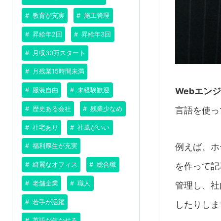
教育が充実
施工管理
昇給年2回
昇給年3回
月収30万スタート
月残業15時間未満
Webエン
服装自由
未経験歓迎
歴史ある会社
残業少なめ
言語を使っ
社宅あり
社風がいい
例えば、ホ
福利厚生が充実
綺麗なオフィス
総合職
を作って記
老舗企業
職人
管理し、社
若手が活躍
したりしま
英語が生かせる