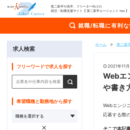
第二新卒や高卒、フリーター向けの
就活・転職支援サイト【 第二新卒エージェント neo 】
就職/転職に有利
ホーム
第二新卒
求人検索
2021年1
フリーワードで求人を探す
Web
や書き
希望職種と勤務地から探す
Webエン
応募する際
そこで本記