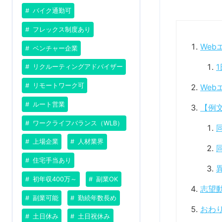
バイク通勤可
フレックス制度あり
We
ベンチャー企業
リクルーティングアドバイザー
リモートワーク可
We
ルート営業
【例
ワークライフバランス（WLB）
上場企業
人材業界
住宅手当あり
初年収400万～
副業OK
志望動
副業可能
勤続年数長め
おわ
土日休み
土日祝休み