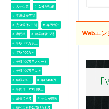
大手企業
女性が活躍
学歴経歴不問
完全週休2日制
専門商社
Webエ
専門職
就業経験不問
年収300万以上
年収400万～
年収400万円スタート
年収400万円以上
年収450～
年収450万～
年間休日120日以上
成長できる
手当が充実
技術力を身に着けられる