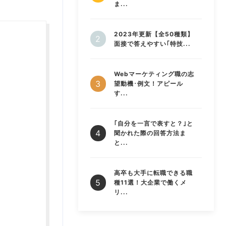
ま...
2023年更新【全50種類】
面接で答えやすい｢特技...
Webマーケティング職の志
望動機･例文！アピール
す...
｢自分を一言で表すと？｣と
聞かれた際の回答方法ま
と...
高卒も大手に転職できる職
種11選！大企業で働くメ
リ...