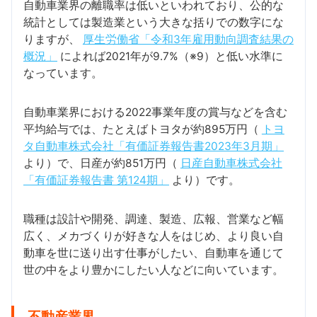
自動車業界の離職率は低いといわれており、公的な
統計としては製造業という大きな括りでの数字にな
りますが、
厚生労働省「令和3年雇用動向調査結果の
概況」
によれば2021年が9.7%（※9）と低い水準に
なっています。
自動車業界における2022事業年度の賞与などを含む
平均給与では、たとえばトヨタが約895万円（
トヨ
タ自動車株式会社「有価証券報告書2023年3月期」
より）で、日産が約851万円（
日産自動車株式会社
「有価証券報告書 第124期」
より）です。
職種は設計や開発、調達、製造、広報、営業など幅
広く、メカづくりが好きな人をはじめ、より良い自
動車を世に送り出す仕事がしたい、自動車を通じて
世の中をより豊かにしたい人などに向いています。
不動産業界