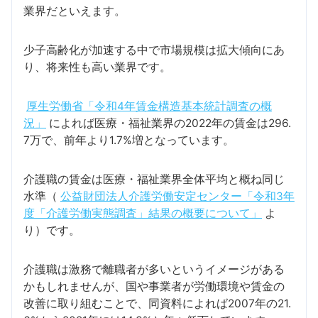
業界だといえます。
少子高齢化が加速する中で市場規模は拡大傾向にあ
り、将来性も高い業界です。
厚生労働省「令和4年賃金構造基本統計調査の概
況」
によれば医療・福祉業界の2022年の賃金は296.
7万で、前年より1.7%増となっています。
介護職の賃金は医療・福祉業界全体平均と概ね同じ
水準（
公益財団法人介護労働安定センター「令和3年
度「介護労働実態調査」結果の概要について」
よ
り）です。
介護職は激務で離職者が多いというイメージがある
かもしれませんが、国や事業者が労働環境や賃金の
改善に取り組むことで、同資料によれば2007年の21.