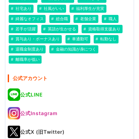
社宅あり
社風がいい
福利厚生が充実
綺麗なオフィス
総合職
老舗企業
職人
若手が活躍
英語が生かせる
資格取得支援あり
賞与あり・ボーナスあり
車通勤可
転勤なし
退職金制度あり
金融の知識が身につく
離職率が低い
公式アカウント
公式LINE
公式Instagram
公式X (旧Twitter)