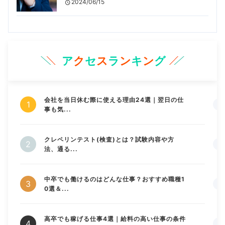
2024/06/15
ア
ク
セ
ス
ラ
ン
キ
ン
グ
会社を当日休む際に使える理由24選｜翌日の仕
事も気...
クレペリンテスト(検査)とは？試験内容や方
法、通る...
中卒でも働けるのはどんな仕事？おすすめ職種1
0選＆...
高卒でも稼げる仕事4選｜給料の高い仕事の条件