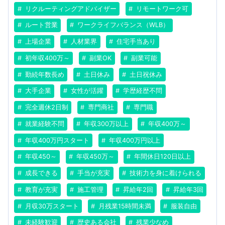
リクルーティングアドバイザー
リモートワーク可
ルート営業
ワークライフバランス（WLB）
上場企業
人材業界
住宅手当あり
初年収400万～
副業OK
副業可能
勤続年数長め
土日休み
土日祝休み
大手企業
女性が活躍
学歴経歴不問
完全週休2日制
専門商社
専門職
就業経験不問
年収300万以上
年収400万～
年収400万円スタート
年収400万円以上
年収450～
年収450万～
年間休日120日以上
成長できる
手当が充実
技術力を身に着けられる
教育が充実
施工管理
昇給年2回
昇給年3回
月収30万スタート
月残業15時間未満
服装自由
未経験歓迎
歴史ある会社
残業少なめ