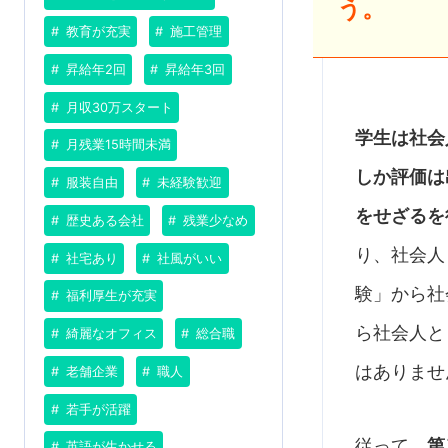
う。
教育が充実
施工管理
昇給年2回
昇給年3回
月収30万スタート
学生は社会
月残業15時間未満
しか評価は
服装自由
未経験歓迎
をせざるを
歴史ある会社
残業少なめ
り、社会人
社宅あり
社風がいい
験」から社
福利厚生が充実
ら社会人と
綺麗なオフィス
総合職
はありませ
老舗企業
職人
若手が活躍
従って、
第
英語が生かせる