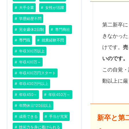
大手企業
女性が活躍
学歴経歴不問
第二新卒に
完全週休2日制
専門商社
きなかった
専門職
就業経験不問
けです。
売
年収300万以上
いのです。
年収400万～
この自覚・
年収400万円スタート
動以上に厳
年収400万円以上
年収450～
年収450万～
年間休日120日以上
新卒と第
成長できる
手当が充実
技術力を身に着けられる