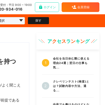
受付：平日 9:00 ~ 19:00
ログイン
会員登録
20-934-016
探す
ア
ク
セ
ス
ラ
ン
キ
ン
グ
会社を当日休む際に使える
を持つ
理由24選｜翌日の仕事も
気...
クレペリンテスト(検査)と
がよく聞こえ
は？試験内容や方法、通
る...
が前提である
中卒でも働けるのはどんな