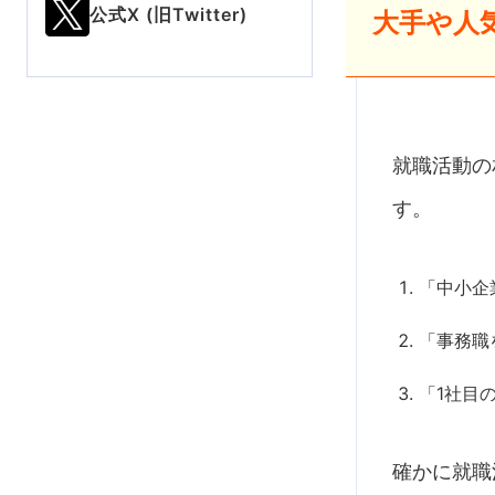
公式X (旧Twitter)
大手や人
就職活動の
す。
「中小企
「事務職
「1社目
確かに就職