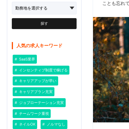
ことも忘れ
探す
人気の求人キーワード
SaaS業界
インセンティブ制度で稼げる
キャリアアップが早い
キャリアプラン充実
ジョブローテーション充実
チームワーク重視
ネイルOK
ノルマなし