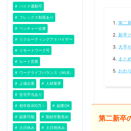
バイク通勤可
フレックス制度あり
第二
ベンチャー企業
新卒
リクルーティングアドバイザー
大手
リモートワーク可
まと
ルート営業
おわ
ワークライフバランス（WLB）
上場企業
人材業界
住宅手当あり
初年収400万～
副業OK
第二新卒
副業可能
勤続年数長め
土日休み
土日祝休み