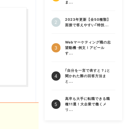
ま...
2023年更新【全50種類】
面接で答えやすい｢特技...
Webマーケティング職の志
望動機･例文！アピール
す...
｢自分を一言で表すと？｣と
聞かれた際の回答方法ま
と...
高卒も大手に転職できる職
種11選！大企業で働くメ
リ...