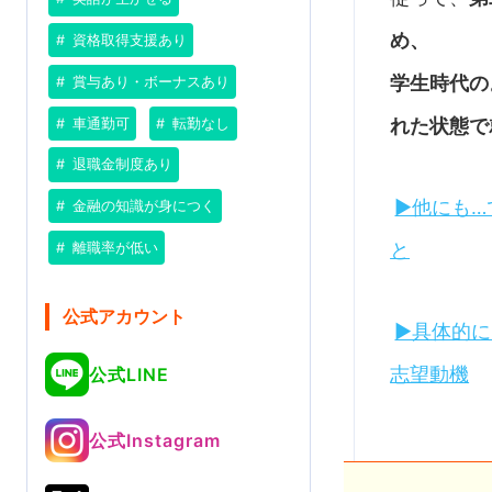
め、
資格取得支援あり
学生時代の
賞与あり・ボーナスあり
れた状態で
車通勤可
転勤なし
退職金制度あり
▶他にも
金融の知識が身につく
と
離職率が低い
公式アカウント
▶具体的
志望動機
公式LINE
公式Instagram