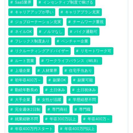
SaaS業界
インセンティブ制度で稼げる
キャリアアップが早い
キャリアプラン充実
ジョブローテーション充実
チームワーク重視
ネイルOK
ノルマなし
バイク通勤可
フレックス制度あり
ベンチャー企業
リクルーティングアドバイザー
リモートワーク可
ルート営業
ワークライフバランス（WLB）
上場企業
人材業界
住宅手当あり
初年収400万～
副業OK
副業可能
勤続年数長め
土日休み
土日祝休み
大手企業
女性が活躍
学歴経歴不問
完全週休2日制
専門商社
専門職
就業経験不問
年収300万以上
年収400万～
年収400万円スタート
年収400万円以上