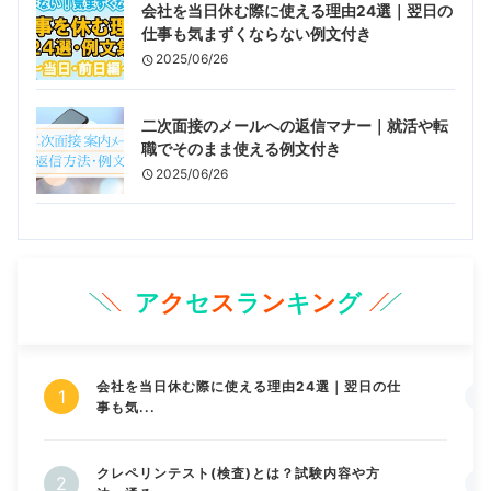
会社を当日休む際に使える理由24選｜翌日の
仕事も気まずくならない例文付き
2025/06/26
二次面接のメールへの返信マナー｜就活や転
職でそのまま使える例文付き
2025/06/26
ア
ク
セ
ス
ラ
ン
キ
ン
グ
会社を当日休む際に使える理由24選｜翌日の仕
事も気...
クレペリンテスト(検査)とは？試験内容や方