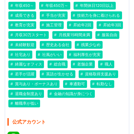
年収450～
年収450万～
年間休日120日以上
成長できる
手当が充実
技術力を身に着けられる
教育が充実
施工管理
昇給年2回
昇給年3回
月収30万スタート
月残業15時間未満
服装自由
未経験歓迎
歴史ある会社
残業少なめ
社宅あり
社風がいい
福利厚生が充実
綺麗なオフィス
総合職
老舗企業
職人
若手が活躍
英語が生かせる
資格取得支援あり
賞与あり・ボーナスあり
車通勤可
転勤なし
退職金制度あり
金融の知識が身につく
離職率が低い
公式アカウント