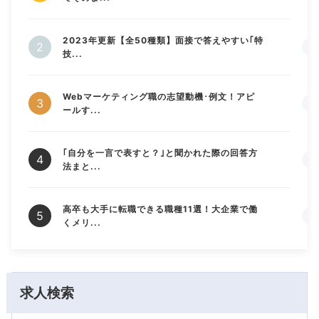
2023年更新【全50種類】面接で答えやすい｢特
技...
Webマーケティング職の志望動機･例文！アピ
ールす...
｢自分を一言で表すと？｣と聞かれた際の回答方
法まと...
高卒も大手に転職できる職種11選！大企業で働
くメリ...
求人検索