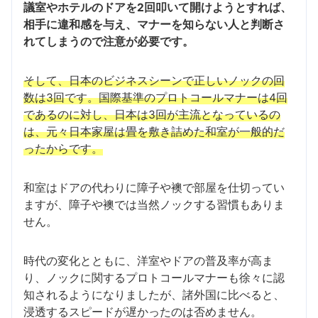
議室やホテルのドアを2回叩いて開けようとすれば、
相手に違和感を与え、マナーを知らない人と判断さ
れてしまうので注意が必要です。
そして、日本のビジネスシーンで正しいノックの回
数は3回です。国際基準のプロトコールマナーは4回
であるのに対し、日本は3回が主流となっているの
は、元々日本家屋は畳を敷き詰めた和室が一般的だ
ったからです。
和室はドアの代わりに障子や襖で部屋を仕切ってい
ますが、障子や襖では当然ノックする習慣もありま
せん。
時代の変化とともに、洋室やドアの普及率が高ま
り、ノックに関するプロトコールマナーも徐々に認
知されるようになりましたが、諸外国に比べると、
浸透するスピードが遅かったのは否めません。