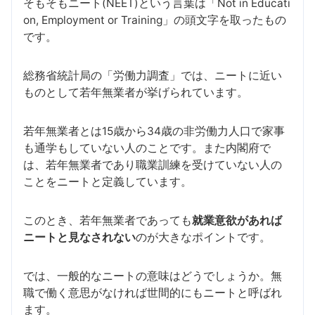
そもそもニート(NEET)という言葉は「Not in Educati
on, Employment or Training」の頭文字を取ったもの
です。
総務省統計局の「労働力調査」では、ニートに近い
ものとして若年無業者が挙げられています。
若年無業者とは15歳から34歳の非労働力人口で家事
も通学もしていない人のことです。また内閣府で
は、若年無業者であり職業訓練を受けていない人の
ことをニートと定義しています。
このとき、若年無業者であっても
就業意欲があれば
ニートと見なされない
のが大きなポイントです。
では、一般的なニートの意味はどうでしょうか。無
職で働く意思がなければ世間的にもニートと呼ばれ
ます。