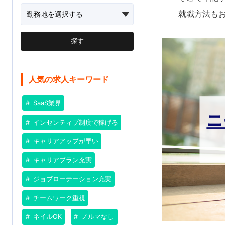
就職方法も
探す
人気の求人キーワード
SaaS業界
インセンティブ制度で稼げる
キャリアアップが早い
キャリアプラン充実
ジョブローテーション充実
チームワーク重視
ネイルOK
ノルマなし