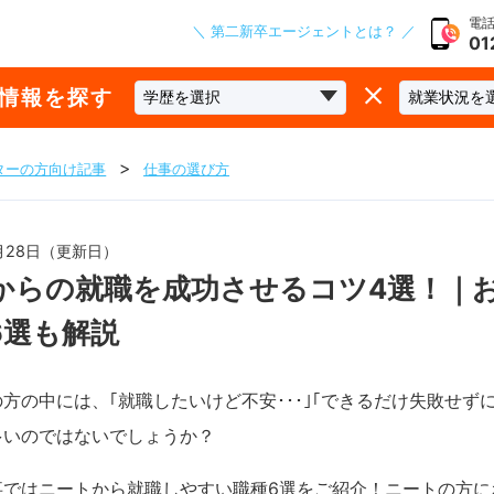
電話
＼ 第二新卒エージェントとは？ ／
01
な情報を探す
ターの方向け記事
仕事の選び方
2月28日（更新日）
からの就職を成功させるコツ4選！｜
6選も解説
方の中には、｢就職したいけど不安･･･｣｢できるだけ失敗せず
多いのではないでしょうか？
事ではニートから就職しやすい職種6選をご紹介！ニートの方に