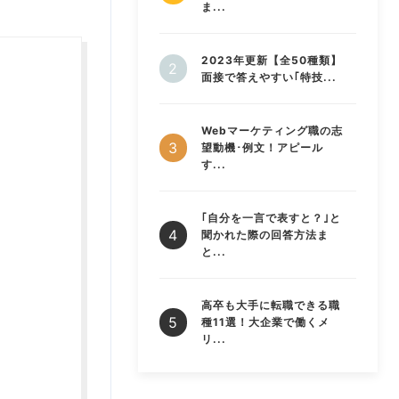
ま...
2023年更新【全50種類】
面接で答えやすい｢特技...
Webマーケティング職の志
望動機･例文！アピール
す...
｢自分を一言で表すと？｣と
聞かれた際の回答方法ま
と...
高卒も大手に転職できる職
種11選！大企業で働くメ
リ...