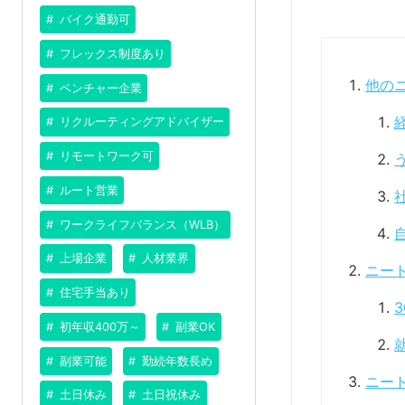
バイク通勤可
フレックス制度あり
他の
ベンチャー企業
リクルーティングアドバイザー
リモートワーク可
ルート営業
ワークライフバランス（WLB）
上場企業
人材業界
ニー
住宅手当あり
初年収400万～
副業OK
副業可能
勤続年数長め
ニー
土日休み
土日祝休み