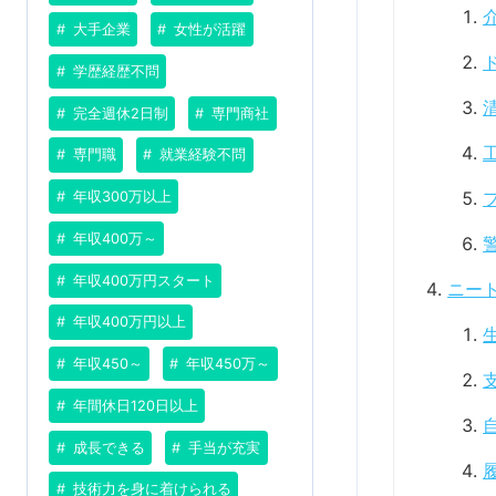
大手企業
女性が活躍
学歴経歴不問
完全週休2日制
専門商社
専門職
就業経験不問
年収300万以上
年収400万～
年収400万円スタート
ニー
年収400万円以上
年収450～
年収450万～
年間休日120日以上
成長できる
手当が充実
技術力を身に着けられる