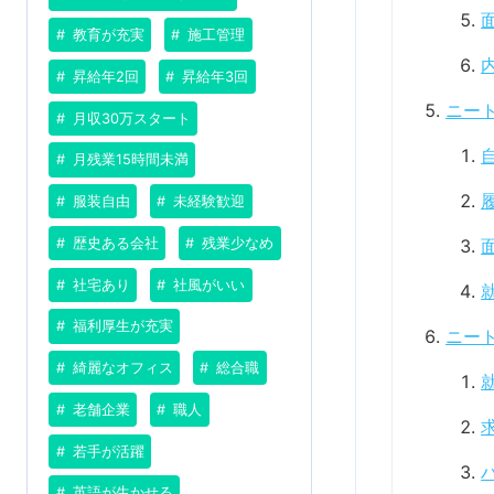
教育が充実
施工管理
昇給年2回
昇給年3回
ニー
月収30万スタート
月残業15時間未満
服装自由
未経験歓迎
歴史ある会社
残業少なめ
社宅あり
社風がいい
福利厚生が充実
ニー
綺麗なオフィス
総合職
老舗企業
職人
若手が活躍
英語が生かせる