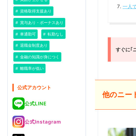
一人
資格取得支援あり
賞与あり・ボーナスあり
車通勤可
転勤なし
退職金制度あり
すぐに｢
金融の知識が身につく
離職率が低い
公式アカウント
他のニー
公式LINE
公式Instagram