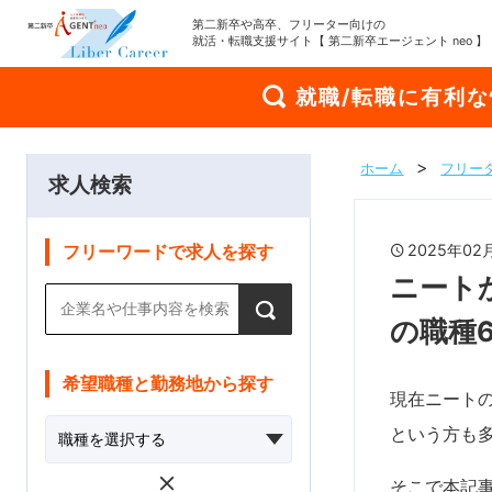
第二新卒や高卒、フリーター向けの
就活・転職支援サイト【 第二新卒エージェント neo 】
就職/転職に有利
ホーム
フリー
求人検索
2025年0
フリーワードで求人を探す
ニート
の職種
希望職種と勤務地から探す
現在ニートの
という方も
そこで本記