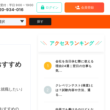
受付：平日 9:00 ~ 19:00
ログイン
会員登録
20-934-016
探す
ア
ク
セ
ス
ラ
ン
キ
ン
グ
会社を当日休む際に使える
おすすめ
理由24選｜翌日の仕事も
気...
クレペリンテスト(検査)と
に就職したい｣
は？試験内容や方法、通
る...
おすすめの
中卒でも働けるのはどんな