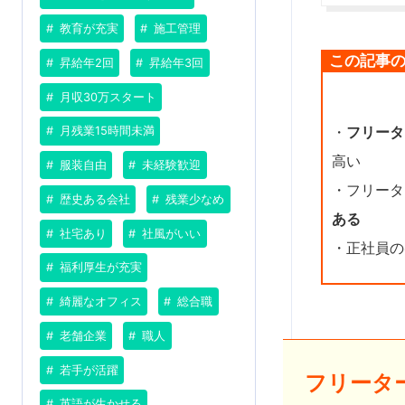
教育が充実
施工管理
この記事
昇給年2回
昇給年3回
月収30万スタート
・
フリータ
月残業15時間未満
高い
服装自由
未経験歓迎
・フリータ
歴史ある会社
残業少なめ
ある
社宅あり
社風がいい
・正社員の
福利厚生が充実
綺麗なオフィス
総合職
老舗企業
職人
若手が活躍
フリータ
英語が生かせる