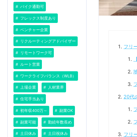
バイク通勤可
フレックス制度あり
ベンチャー企業
リクルーティングアドバイザー
フリ
リモートワーク可
ルート営業
ワークライフバランス（WLB）
上場企業
人材業界
20代
住宅手当あり
初年収400万～
副業OK
副業可能
勤続年数長め
フリ
土日休み
土日祝休み