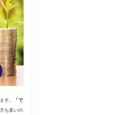
ます。
「で
方も多いの