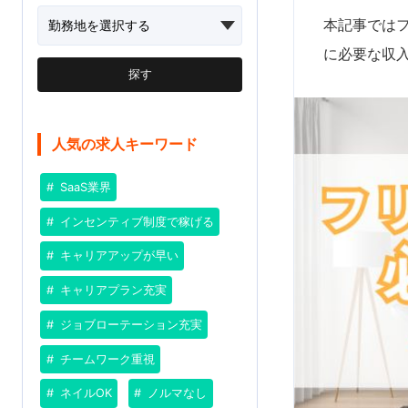
本記事では
に必要な収
探す
人気の求人キーワード
SaaS業界
インセンティブ制度で稼げる
キャリアアップが早い
キャリアプラン充実
ジョブローテーション充実
チームワーク重視
ネイルOK
ノルマなし