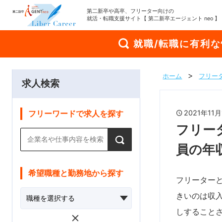
第二新卒や高卒、フリーター向けの
就活・転職支援サイト【 第二新卒エージェント neo 】
就職/転職に有利
ホーム
フリー
求人検索
2021年1
フリーワードで求人を探す
フリー
員の年
希望職種と勤務地から探す
フリーター
きいのは収
しすること