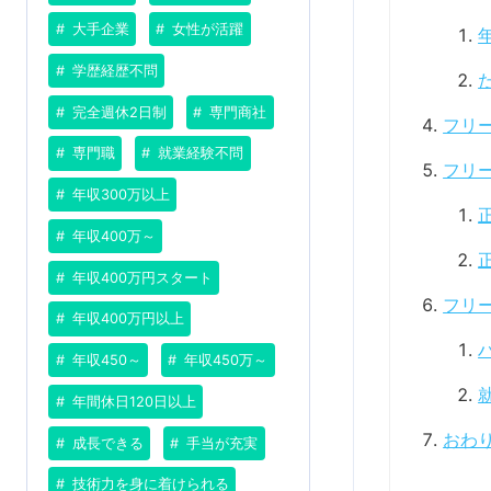
大手企業
女性が活躍
学歴経歴不問
完全週休2日制
専門商社
フリ
専門職
就業経験不問
フリ
年収300万以上
年収400万～
年収400万円スタート
フリ
年収400万円以上
年収450～
年収450万～
年間休日120日以上
おわ
成長できる
手当が充実
技術力を身に着けられる