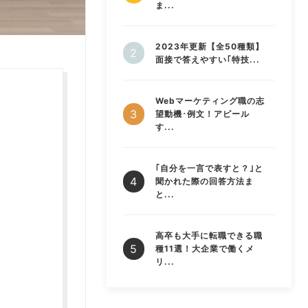
ま...
2023年更新【全50種類】
面接で答えやすい｢特技...
Webマーケティング職の志
望動機･例文！アピール
す...
｢自分を一言で表すと？｣と
聞かれた際の回答方法ま
と...
高卒も大手に転職できる職
種11選！大企業で働くメ
リ...