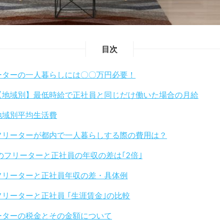
目次
ーターの一人暮らしには〇〇万円必要！
【地域別】最低時給で正社員と同じだけ働いた場合の月給
地域別平均生活費
フリーターが都内で一人暮らしする際の費用は？
のフリーターと正社員の年収の差は｢2倍｣
フリーターと正社員年収の差・具体例
フリーターと正社員 ｢生涯賃金｣の比較
ーターの税金とその金額について