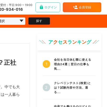
受付：平日 9:00 ~ 19:00
ログイン
会員登録
20-934-016
探す
ア
ク
セ
ス
ラ
ン
キ
ン
グ
会社を当日休む際に使える
？正社
理由24選｜翌日の仕事も
気...
クレペリンテスト(検査)と
す。中でも大
は？試験内容や方法、通
る...
ては一人暮ら
中卒でも働けるのはどんな