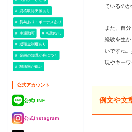
ているのか
資格取得支援あり
賞与あり・ボーナスあり
また、自分
車通勤可
転勤なし
経験を生か
退職金制度あり
いですね。
金融の知識が身につく
現やキーワ
離職率が低い
公式アカウント
例文や文
公式LINE
公式Instagram