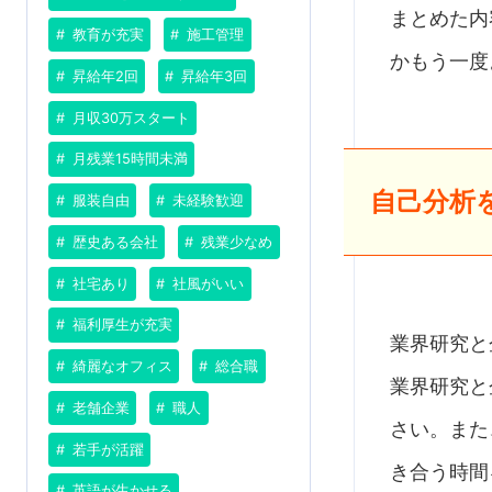
まとめた内
教育が充実
施工管理
かもう一度
昇給年2回
昇給年3回
月収30万スタート
月残業15時間未満
自己分析
服装自由
未経験歓迎
歴史ある会社
残業少なめ
社宅あり
社風がいい
福利厚生が充実
業界研究と
綺麗なオフィス
総合職
業界研究と
老舗企業
職人
さい。また
若手が活躍
き合う時間
英語が生かせる