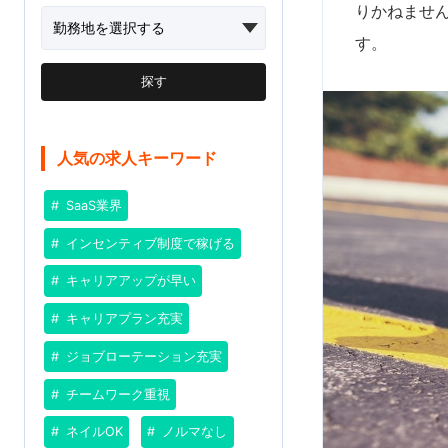
りかねませ
す。
探す
人気の求人キーワード
SaaS業界
インセンティブ制度で稼げる
キャリアアップが早い
キャリアプラン充実
ジョブローテーション充実
チームワーク重視
ネイルOK
ノルマなし