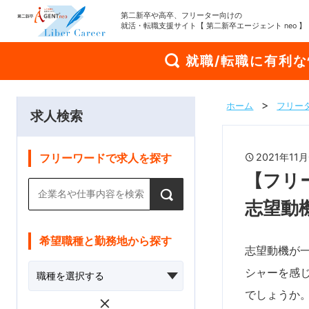
第二新卒や高卒、フリーター向けの
就活・転職支援サイト【 第二新卒エージェント neo 】
就職/転職に有利
ホーム
フリー
求人検索
2021年1
フリーワードで求人を探す
【フリ
志望動
希望職種と勤務地から探す
志望動機が
シャーを感
でしょうか