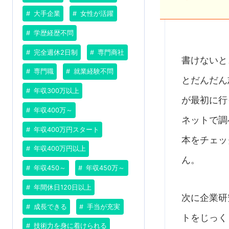
大手企業
女性が活躍
学歴経歴不問
完全週休2日制
専門商社
書けないと
専門職
就業経験不問
とだんだん
年収300万以上
が最初に行
年収400万～
ネットで調
年収400万円スタート
本をチェッ
年収400万円以上
ん。
年収450～
年収450万～
年間休日120日以上
次に企業研
成長できる
手当が充実
トをじっく
技術力を身に着けられる