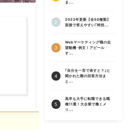
ま...
2023年更新【全50種類】
面接で答えやすい｢特技...
Webマーケティング職の志
望動機･例文！アピール
す...
｢自分を一言で表すと？｣と
聞かれた際の回答方法ま
と...
高卒も大手に転職できる職
種11選！大企業で働くメ
リ...