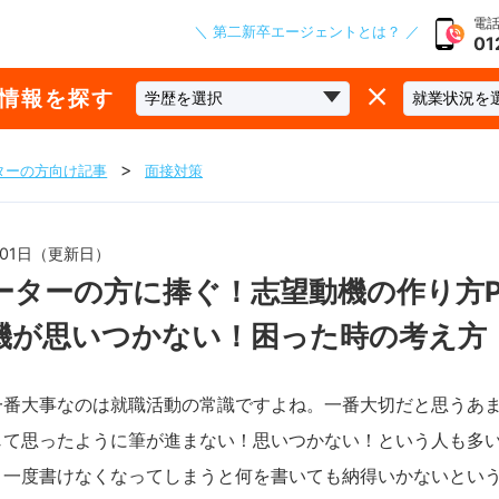
電話
＼ 第二新卒エージェントとは？ ／
01
な情報を探す
ターの方向け記事
面接対策
1月01日（更新日）
ーターの方に捧ぐ！志望動機の作り方Pa
機が思いつかない！困った時の考え方
一番大事なのは就職活動の常識ですよね。一番大切だと思うあ
じて思ったように筆が進まない！思いつかない！という人も多
。一度書けなくなってしまうと何を書いても納得いかないとい