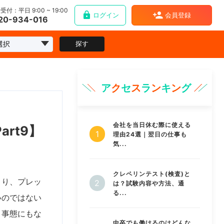
受付：平日 9:00 ~ 19:00
ログイン
会員登録
20-934-016
探す
ア
ク
セ
ス
ラ
ン
キ
ン
グ
会社を当日休む際に使える
rt9】
理由24選｜翌日の仕事も
気...
クレペリンテスト(検査)と
まり、プレッ
は？試験内容や方法、通
る...
いのではない
う事態にもな
中卒でも働けるのはどんな