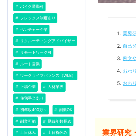
バイク通勤可
フレックス制度あり
ベンチャー企業
業界
リクルーティングアドバイザー
自己
リモートワーク可
例文
ルート営業
おわ
ワークライフバランス（WLB）
おわ
上場企業
人材業界
住宅手当あり
初年収400万～
副業OK
副業可能
勤続年数長め
業界研究
土日休み
土日祝休み