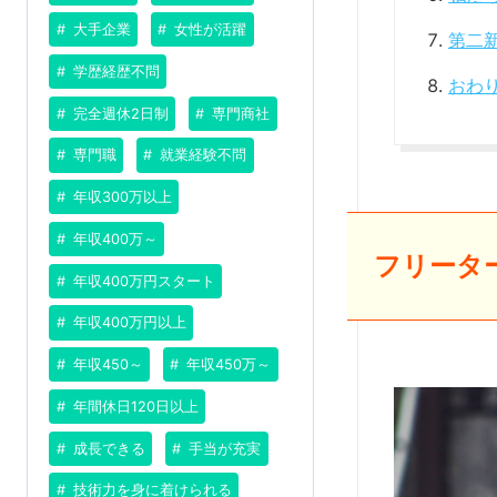
大手企業
女性が活躍
第二
学歴経歴不問
おわ
完全週休2日制
専門商社
専門職
就業経験不問
年収300万以上
年収400万～
フリータ
年収400万円スタート
年収400万円以上
年収450～
年収450万～
年間休日120日以上
成長できる
手当が充実
技術力を身に着けられる