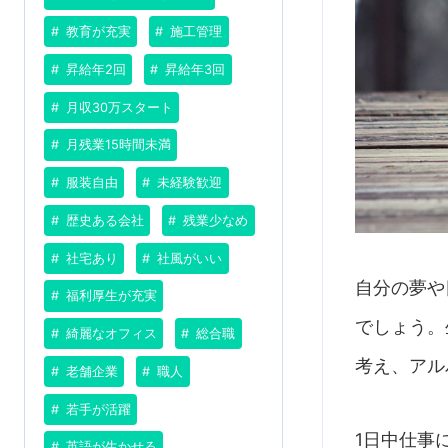
教育が充実
施工管理
昇給年2回
昇給年3回
月収30万スタート
月残業15時間未満
服装自由
未経験歓迎
歴史ある会社
残業少なめ
社宅あり
社風がいい
自分の夢や
福利厚生が充実
でしょう。
綺麗なオフィス
総合職
考え、アル
老舗企業
職人
若手が活躍
1日中仕事
英語が生かせる