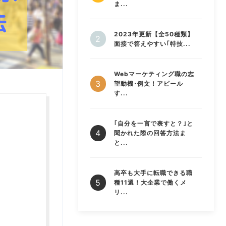
ま...
2023年更新【全50種類】
面接で答えやすい｢特技...
Webマーケティング職の志
望動機･例文！アピール
す...
｢自分を一言で表すと？｣と
聞かれた際の回答方法ま
と...
高卒も大手に転職できる職
種11選！大企業で働くメ
リ...