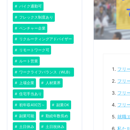
バイク通勤可
フレックス制度あり
ベンチャー企業
リクルーティングアドバイザー
リモートワーク可
ルート営業
フリ
ワークライフバランス（WLB）
フリ
上場企業
人材業界
フリ
住宅手当あり
フリ
初年収400万～
副業OK
副業可能
勤続年数長め
就職
土日休み
土日祝休み
私た