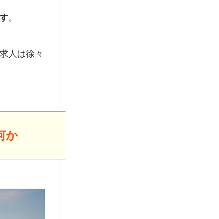
す
。
求人は徐々
何か