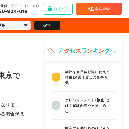
受付：平日 9:00 ~ 19:00
ログイン
会員登録
20-934-016
探す
ア
ク
セ
ス
ラ
ン
キ
ン
グ
会社を当日休む際に使える
東京で
理由24選｜翌日の仕事も
気...
クレペリンテスト(検査)と
くなりまし
は？試験内容や方法、通
る...
いる場合がほ
中卒でも働けるのはどんな