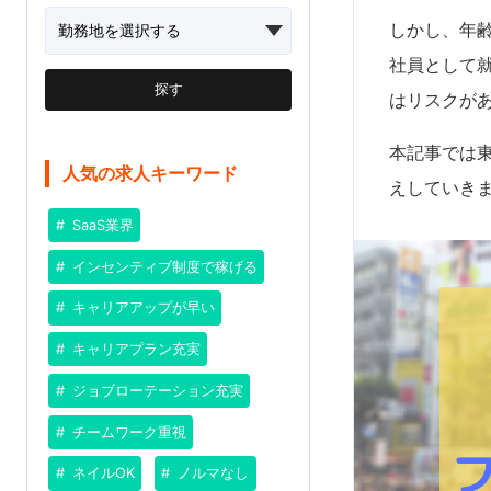
しかし、年
社員として
探す
はリスクが
本記事では
人気の求人キーワード
えしていき
SaaS業界
インセンティブ制度で稼げる
キャリアアップが早い
キャリアプラン充実
ジョブローテーション充実
チームワーク重視
ネイルOK
ノルマなし