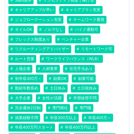
SaaS業界
インセンティブ制度で稼げる
キャリアアップが早い
キャリアプラン充実
ジョブローテーション充実
チームワーク重視
ネイルOK
ノルマなし
バイク通勤可
フレックス制度あり
ベンチャー企業
リクルーティングアドバイザー
リモートワーク可
ルート営業
ワークライフバランス（WLB）
上場企業
人材業界
住宅手当あり
初年収400万～
副業OK
副業可能
勤続年数長め
土日休み
土日祝休み
大手企業
女性が活躍
学歴経歴不問
完全週休2日制
専門商社
専門職
就業経験不問
年収300万以上
年収400万～
年収400万円スタート
年収400万円以上