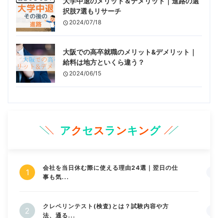
大学中退のメリット＆デメリット｜進路の選
択肢7選もリサーチ
2024/07/18
大阪での高卒就職のメリット&デメリット｜
給料は地方といくら違う？
2024/06/15
ア
ク
セ
ス
ラ
ン
キ
ン
グ
会社を当日休む際に使える理由24選｜翌日の仕
事も気...
クレペリンテスト(検査)とは？試験内容や方
法、通る...