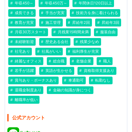
年収450～
年収450万～
年間休日120日以上
成長できる
手当が充実
技術力を身に着けられる
教育が充実
施工管理
昇給年2回
昇給年3回
月収30万スタート
月残業15時間未満
服装自由
未経験歓迎
歴史ある会社
残業少なめ
社宅あり
社風がいい
福利厚生が充実
綺麗なオフィス
総合職
老舗企業
職人
若手が活躍
英語が生かせる
資格取得支援あり
賞与あり・ボーナスあり
車通勤可
転勤なし
退職金制度あり
金融の知識が身につく
離職率が低い
公式アカウント