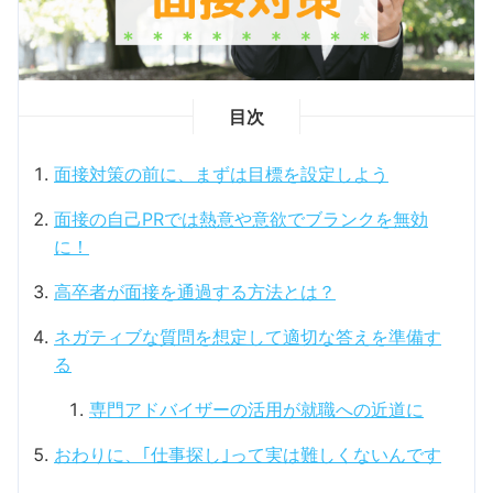
目次
面接対策の前に、まずは目標を設定しよう
面接の自己PRでは熱意や意欲でブランクを無効
に！
高卒者が面接を通過する方法とは？
ネガティブな質問を想定して適切な答えを準備す
る
専門アドバイザーの活用が就職への近道に
おわりに、｢仕事探し｣って実は難しくないんです