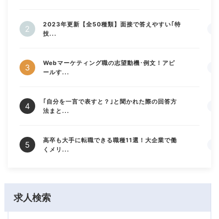
2023年更新【全50種類】面接で答えやすい｢特
技...
Webマーケティング職の志望動機･例文！アピ
ールす...
｢自分を一言で表すと？｣と聞かれた際の回答方
法まと...
高卒も大手に転職できる職種11選！大企業で働
くメリ...
求人検索