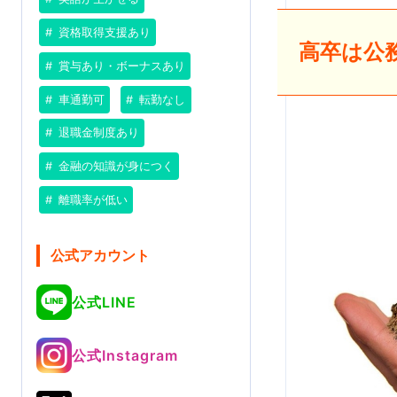
資格取得支援あり
高卒は公
賞与あり・ボーナスあり
車通勤可
転勤なし
退職金制度あり
金融の知識が身につく
離職率が低い
公式アカウント
公式LINE
公式Instagram