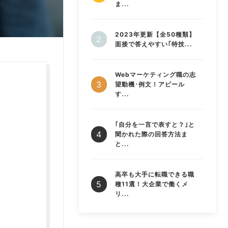
ま...
2023年更新【全50種類】
面接で答えやすい｢特技...
Webマーケティング職の志
望動機･例文！アピール
す...
｢自分を一言で表すと？｣と
聞かれた際の回答方法ま
と...
高卒も大手に転職できる職
種11選！大企業で働くメ
リ...