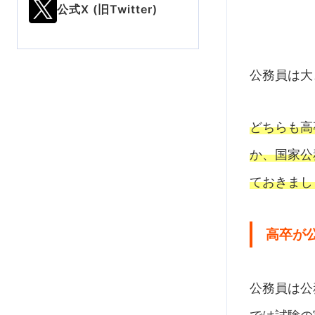
公式X (旧Twitter)
公務員は大
どちらも高
か、国家公
ておきまし
高卒が
公務員は公