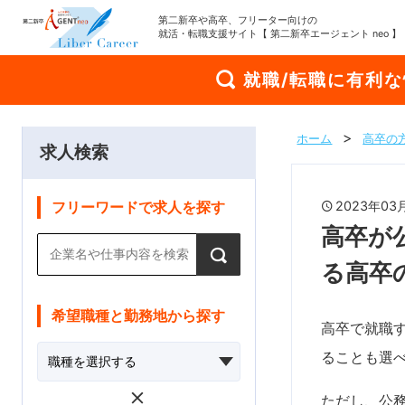
第二新卒や高卒、フリーター向けの
就活・転職支援サイト【 第二新卒エージェント neo 】
就職/転職に有利
ホーム
高卒の
求人検索
2023年0
フリーワードで求人を探す
高卒が
る高卒
希望職種と勤務地から探す
高卒で就職
ることも選
ただし、公