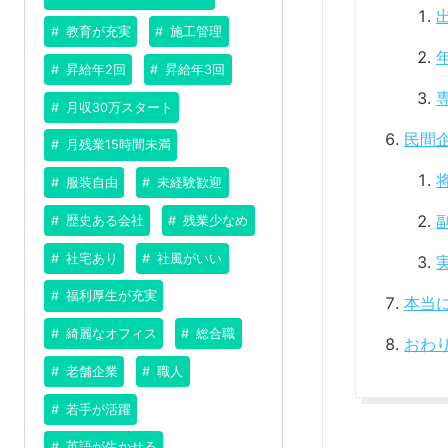
教育が充実
施工管理
昇給年2回
昇給年3回
月収30万スタート
民間
月残業15時間未満
服装自由
未経験歓迎
歴史ある会社
残業少なめ
社宅あり
社風がいい
福利厚生が充実
本当
綺麗なオフィス
総合職
おわ
老舗企業
職人
若手が活躍
英語が生かせる