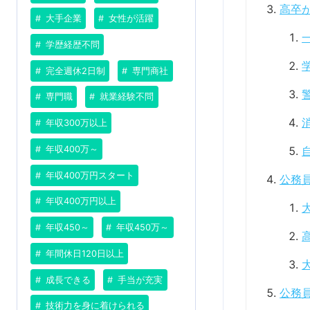
高卒
大手企業
女性が活躍
学歴経歴不問
完全週休2日制
専門商社
専門職
就業経験不問
年収300万以上
年収400万～
年収400万円スタート
公務
年収400万円以上
年収450～
年収450万～
年間休日120日以上
成長できる
手当が充実
公務
技術力を身に着けられる