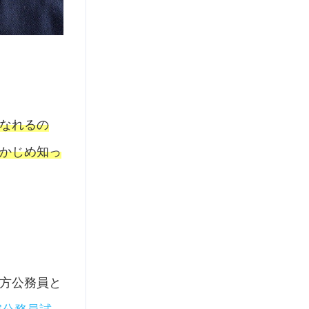
なれるの
かじめ知っ
方公務員と