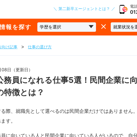
電話
＼ 第二新卒エージェントとは？ ／
01
な情報を探す
方向け記事
仕事の選び方
3月08日（更新日）
公務員になれる仕事5選！民間企業に
の特徴とは？
する際、就職先として選べるのは民間企業だけではありません
べます。
務員に向いている人と民間企業に向いている人がいるので、自