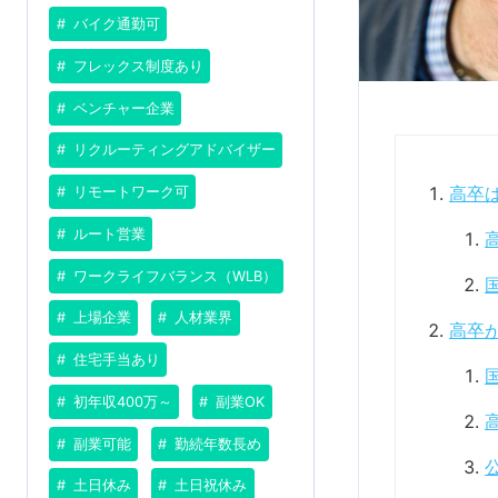
バイク通勤可
フレックス制度あり
ベンチャー企業
リクルーティングアドバイザー
高卒
リモートワーク可
ルート営業
ワークライフバランス（WLB）
上場企業
人材業界
高卒
住宅手当あり
初年収400万～
副業OK
副業可能
勤続年数長め
土日休み
土日祝休み