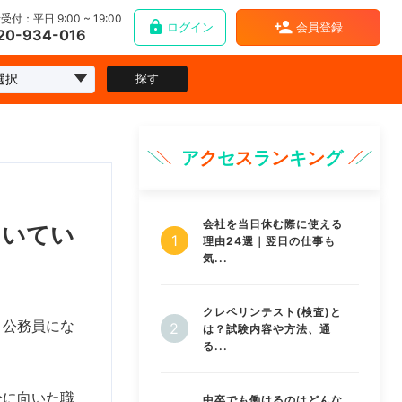
受付：平日 9:00 ~ 19:00
ログイン
会員登録
20-934-016
探す
ア
ク
セ
ス
ラ
ン
キ
ン
グ
会社を当日休む際に使える
向いてい
理由24選｜翌日の仕事も
気...
クレペリンテスト(検査)と
。公務員にな
は？試験内容や方法、通
る...
分に向いた職
中卒でも働けるのはどんな