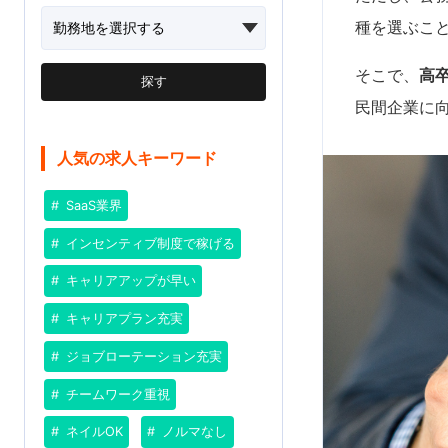
種を選ぶこ
そこで、
高
探す
民間企業に
人気の求人キーワード
SaaS業界
インセンティブ制度で稼げる
キャリアアップが早い
キャリアプラン充実
ジョブローテーション充実
チームワーク重視
ネイルOK
ノルマなし