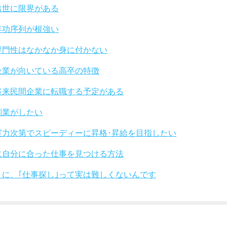
出世に限界がある
年功序列が根強い
専門性はなかなか身に付かない
企業が向いている高卒の特徴
将来民間企業に転職する予定がある
副業がしたい
実力次第でスピーディーに昇格･昇給を目指したい
に自分に合った仕事を見つける方法
りに、｢仕事探し｣って実は難しくないんです