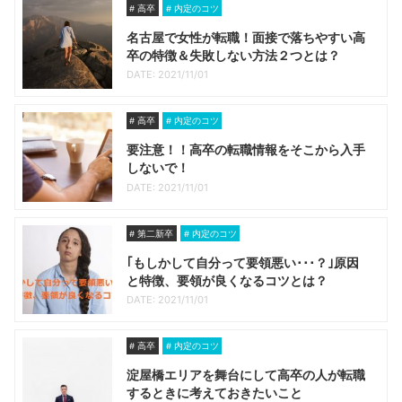
高卒
内定のコツ
名古屋で女性が転職！面接で落ちやすい高
卒の特徴＆失敗しない方法２つとは？
DATE: 2021/11/01
高卒
内定のコツ
要注意！！高卒の転職情報をそこから入手
しないで！
DATE: 2021/11/01
第二新卒
内定のコツ
｢もしかして自分って要領悪い･･･？｣原因
と特徴、要領が良くなるコツとは？
DATE: 2021/11/01
高卒
内定のコツ
淀屋橋エリアを舞台にして高卒の人が転職
するときに考えておきたいこと