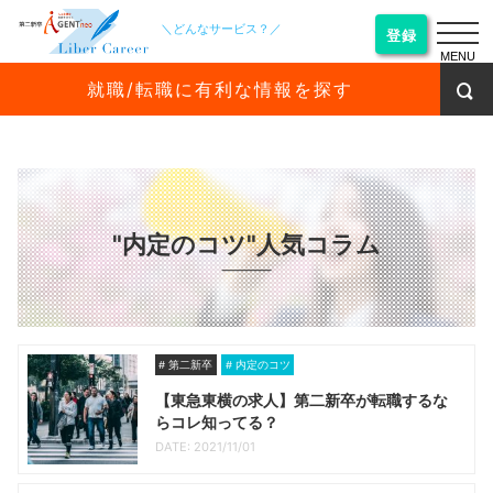
＼どんなサービス？／
登録
MENU
就職/転職に有利な情報を探す
"内定のコツ"人気コラム
第二新卒
内定のコツ
【東急東横の求人】第二新卒が転職するな
らコレ知ってる？
DATE: 2021/11/01