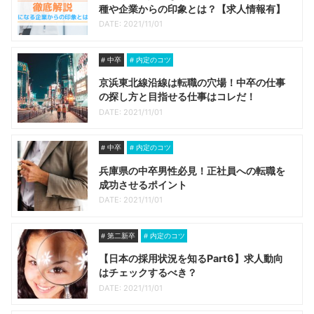
種や企業からの印象とは？【求人情報有】
DATE: 2021/11/01
中卒
内定のコツ
京浜東北線沿線は転職の穴場！中卒の仕事
の探し方と目指せる仕事はコレだ！
DATE: 2021/11/01
中卒
内定のコツ
兵庫県の中卒男性必見！正社員への転職を
成功させるポイント
DATE: 2021/11/01
第二新卒
内定のコツ
【日本の採用状況を知るPart6】求人動向
はチェックするべき？
DATE: 2021/11/01