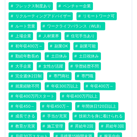
フレックス制度あり
ベンチャー企業
リクルーティングアドバイザー
リモートワーク可
ルート営業
ワークライフバランス（WLB）
上場企業
人材業界
住宅手当あり
初年収400万～
副業OK
副業可能
勤続年数長め
土日休み
土日祝休み
大手企業
女性が活躍
学歴経歴不問
完全週休2日制
専門商社
専門職
就業経験不問
年収300万以上
年収400万～
年収400万円スタート
年収400万円以上
年収450～
年収450万～
年間休日120日以上
成長できる
手当が充実
技術力を身に着けられる
教育が充実
施工管理
昇給年2回
昇給年3回
月収30万スタート
月残業15時間未満
服装自由