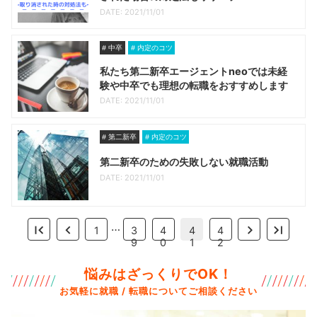
DATE: 2021/11/01
中卒
内定のコツ
私たち第二新卒エージェントneoでは未経
験や中卒でも理想の転職をおすすめします
DATE: 2021/11/01
第二新卒
内定のコツ
第二新卒のための失敗しない就職活動
DATE: 2021/11/01
…
1
3
4
4
4
9
0
1
2
悩みはざっくりでOK！
お気軽に就職 / 転職についてご相談ください