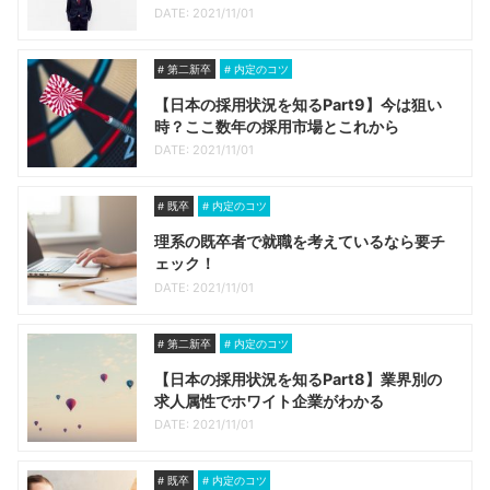
DATE: 2021/11/01
第二新卒
内定のコツ
【日本の採用状況を知るPart9】今は狙い
時？ここ数年の採用市場とこれから
DATE: 2021/11/01
既卒
内定のコツ
理系の既卒者で就職を考えているなら要チ
ェック！
DATE: 2021/11/01
第二新卒
内定のコツ
【日本の採用状況を知るPart8】業界別の
求人属性でホワイト企業がわかる
DATE: 2021/11/01
既卒
内定のコツ