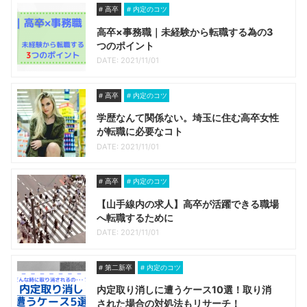
高卒
内定のコツ
高卒×事務職｜未経験から転職する為の3
つのポイント
DATE: 2021/11/01
高卒
内定のコツ
学歴なんて関係ない。埼玉に住む高卒女性
が転職に必要なコト
DATE: 2021/11/01
高卒
内定のコツ
【山手線内の求人】高卒が活躍できる職場
へ転職するために
DATE: 2021/11/01
第二新卒
内定のコツ
内定取り消しに遭うケース10選！取り消
された場合の対処法もリサーチ！