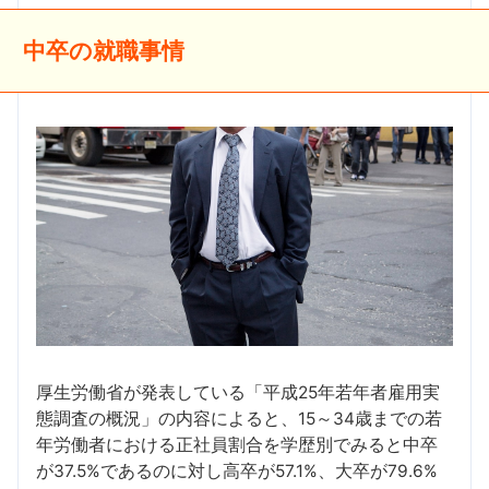
中卒の就職事情
厚生労働省が発表している「平成25年若年者雇用実
態調査の概況」の内容によると、15～34歳までの若
年労働者における正社員割合を学歴別でみると中卒
が37.5%であるのに対し高卒が57.1%、大卒が79.6%