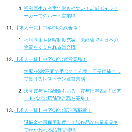
福利厚生が充実で働きやすい！老舗ボイラメ
ーカーでのルート営業職
【求人一覧】中卒OKの総合職！
福利厚生や休暇制度充実！未経験でも日本の
物流を支えられる総合職
【求人一覧】中卒OKの運営業務！
学歴･経験不問で手当ても充実！店長候補とし
て働けるレストラン運営業務
決算賞与や報酬金もある！賞与は年2回！ビア
ードパパの店舗運営職を募集！
【求人一覧】中卒OKの管理系職種！
退職金や再雇用制度も！試作品から量産品ま
でかかわれる品質管理職