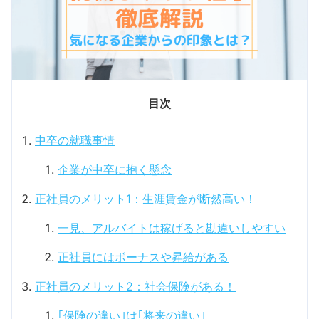
目次
中卒の就職事情
企業が中卒に抱く懸念
正社員のメリット1：生涯賃金が断然高い！
一見、アルバイトは稼げると勘違いしやすい
正社員にはボーナスや昇給がある
正社員のメリット2：社会保険がある！
｢保険の違い｣は｢将来の違い｣