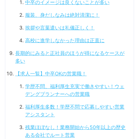
中卒のイメージは良くないことが多い
服装、身だしなみは絶対清潔に！
挨拶や言葉遣いは礼儀正しく！
高校に進学しなかった理由は正直に
長期的にみると正社員のほうが得になるケースが
多い
【求人一覧】中卒OKの営業職！
学歴不問、福利厚生充実で働きやすい！ウェ
デングプランナーへの営業職
福利厚生多数！学歴不問で応募しやすい営業
アシスタント
残業ほぼなし！業務開始から50年以上の歴史
ある会社でルート営業