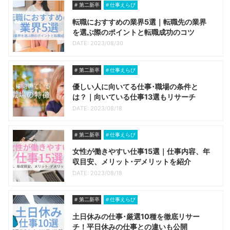
第二新卒
仕事えらび
転職におすすめの業界5選｜転職先の業界
を選ぶ際のポイントと転職成功のコツ
DATE: 2023/08/30
第二新卒
仕事えらび
優しい人に向いてる仕事･職場の条件と
は？｜向いている仕事13選もリサーチ
DATE: 2023/08/18
第二新卒
仕事えらび
女性が働きやすい仕事15選｜仕事内容、年
収目安、メリット･デメリットを紹介
DATE: 2023/08/18
第二新卒
仕事えらび
土日休みの仕事･厳選10種を徹底リサー
チ！平日休みの仕事との違いも公開