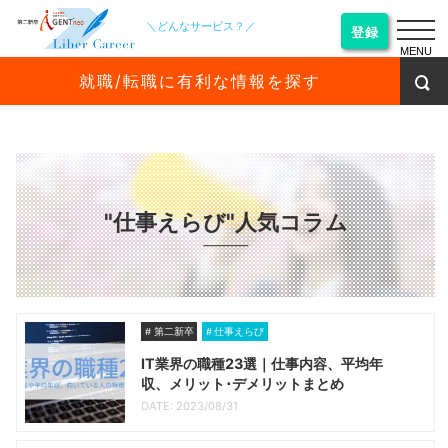
＼どんなサービス？／
登録
MENU
就職/転職に有利な情報を探す
"仕事えらび"人気コラム
第二新卒
仕事えらび
IT業界の職種23選｜仕事内容、平均年
収、メリット･デメリットまとめ
DATE: 2023/08/31