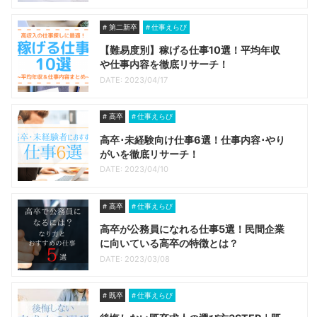
第二新卒
仕事えらび
【難易度別】稼げる仕事10選！平均年収
や仕事内容を徹底リサーチ！
DATE: 2023/04/17
高卒
仕事えらび
高卒･未経験向け仕事6選！仕事内容･やり
がいを徹底リサーチ！
DATE: 2023/04/10
高卒
仕事えらび
高卒が公務員になれる仕事5選！民間企業
に向いている高卒の特徴とは？
DATE: 2023/03/08
既卒
仕事えらび