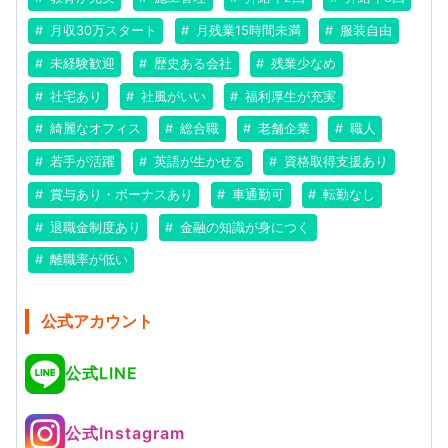
月収30万スタート
月残業15時間未満
服装自由
未経験歓迎
歴史ある会社
残業少なめ
社宅あり
社風がいい
福利厚生が充実
綺麗なオフィス
総合職
老舗企業
職人
若手が活躍
英語が生かせる
資格取得支援あり
賞与あり・ボーナスあり
車通勤可
転勤なし
退職金制度あり
金融の知識が身につく
離職率が低い
公式アカウント
公式LINE
公式Instagram