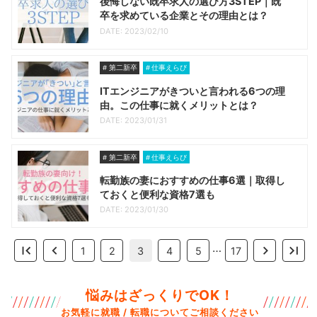
後悔しない既卒求人の選び方3STEP｜既
卒を求めている企業とその理由とは？
DATE: 2023/02/10
第二新卒
仕事えらび
ITエンジニアがきついと言われる6つの理
由。この仕事に就くメリットとは？
DATE: 2023/01/31
第二新卒
仕事えらび
転勤族の妻におすすめの仕事6選｜取得し
ておくと便利な資格7選も
DATE: 2023/01/30
…
1
2
3
4
5
17
悩みはざっくりでOK！
お気軽に就職 / 転職についてご相談ください