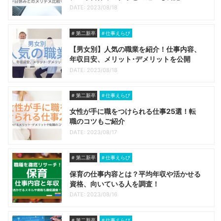
DATE: 2023/08/18
第二新卒
仕事えらび
【男女別】人気の職業を紹介！仕事内容、
年収目安、メリット･デメリットを公開
DATE: 2023/08/18
第二新卒
仕事えらび
女性が手に職をつけられる仕事25選！転
職のコツもご紹介
DATE: 2023/08/17
第二新卒
仕事えらび
保育の仕事内容とは？平均年収や活かせる
資格、向いている人を調査！
DATE: 2023/08/16
第二新卒
仕事えらび