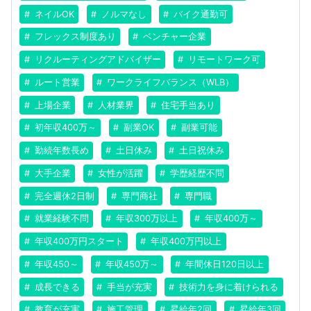
ネイルOK
ノルマなし
バイク通勤可
フレックス制度あり
ベンチャー企業
リクルーティングアドバイザー
リモートワーク可
ルート営業
ワークライフバランス（WLB）
上場企業
人材業界
住宅手当あり
初年収400万～
副業OK
副業可能
勤続年数長め
土日休み
土日祝休み
大手企業
女性が活躍
学歴経歴不問
完全週休2日制
専門商社
専門職
就業経験不問
年収300万以上
年収400万～
年収400万円スタート
年収400万円以上
年収450～
年収450万～
年間休日120日以上
成長できる
手当が充実
技術力を身に着けられる
教育が充実
施工管理
昇給年2回
昇給年3回