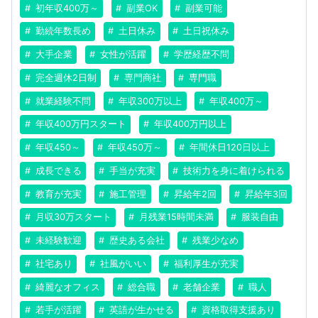
初年収400万～
副業OK
副業可能
勤続年数長め
土日休み
土日祝休み
大手企業
女性が活躍
学歴経歴不問
完全週休2日制
専門商社
専門職
就業経験不問
年収300万以上
年収400万～
年収400万円スタート
年収400万円以上
年収450～
年収450万～
年間休日120日以上
成長できる
手当が充実
技術力を身に着けられる
教育が充実
施工管理
昇給年2回
昇給年3回
月収30万スタート
月残業15時間未満
服装自由
未経験歓迎
歴史ある会社
残業少なめ
社宅あり
社風がいい
福利厚生が充実
綺麗なオフィス
総合職
老舗企業
職人
若手が活躍
英語が生かせる
資格取得支援あり