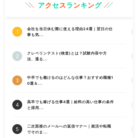
ア
ク
セ
ス
ラ
ン
キ
ン
グ
会社を当日休む際に使える理由24選｜翌日の仕
事も気...
クレペリンテスト(検査)とは？試験内容や方
法、通る...
中卒でも働けるのはどんな仕事？おすすめ職種1
0選＆...
高卒でも稼げる仕事4選｜給料の高い仕事の条件
と採用...
二次面接のメールへの返信マナー｜就活や転職
でそのま...