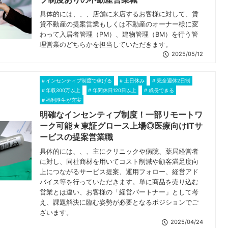
具体的には、、、店舗に来店するお客様に対して、賃
貸不動産の提案営業もしくは不動産のオーナー様に変
わって入居者管理（PM）、建物管理（BM）を行う管
理営業のどちらかを担当していただきます。
2025/05/12
インセンティブ制度で稼げる
土日休み
完全週休2日制
年収300万以上
年間休日120日以上
成長できる
福利厚生が充実
明確なインセンティブ制度！一部リモートワ
ーク可能★東証グロース上場◎医療向けITサ
ービスの提案営業職
具体的には、、、主にクリニックや病院、薬局経営者
に対し、同社商材を用いてコスト削減や顧客満足度向
上につながるサービス提案、運用フォロー、経営アド
バイス等を行っていただきます。単に商品を売り込む
営業とは違い、お客様の「経営パートナー」として考
え、課題解決に臨む姿勢が必要となるポジションでご
ざいます。
2025/04/24