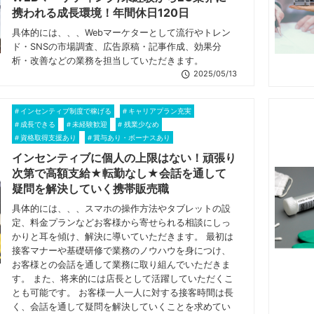
携われる成長環境！年間休日120日
具体的には、、、Webマーケターとして流行やトレン
ド・SNSの市場調査、広告原稿・記事作成、効果分
析・改善などの業務を担当していただきます。
2025/05/13
インセンティブ制度で稼げる
キャリアプラン充実
成長できる
未経験歓迎
残業少なめ
資格取得支援あり
賞与あり・ボーナスあり
インセンティブに個人の上限はない！頑張り
次第で高額支給★転勤なし★会話を通して
疑問を解決していく携帯販売職
具体的には、、、スマホの操作方法やタブレットの設
定、料金プランなどお客様から寄せられる相談にしっ
かりと耳を傾け、解決に導いていただきます。 最初は
接客マナーや基礎研修で業務のノウハウを身につけ、
お客様との会話を通して業務に取り組んでいただきま
す。 また、将来的には店長として活躍していただくこ
とも可能です。 お客様一人一人に対する接客時間は長
く、会話を通して疑問を解決していくことを求めてい