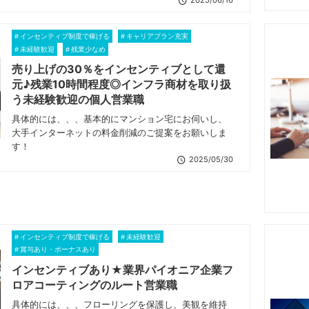
2025/06/16
インセンティブ制度で稼げる
キャリアプラン充実
未経験歓迎
残業少なめ
売り上げの30％をインセンティブとして還
元♪残業10時間程度◎インフラ商材を取り扱
う未経験歓迎の個人営業職
具体的には、、、基本的にマンション宅にお伺いし、
大手インターネットの料金削減のご提案をお願いしま
す！
2025/05/30
インセンティブ制度で稼げる
未経験歓迎
賞与あり・ボーナスあり
インセンティブあり★業界パイオニア企業フ
ロアコーティングのルート営業職
具体的には、、、フローリングを保護し、美観を維持