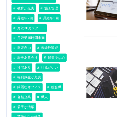
教育が充実
施工管理
昇給年2回
昇給年3回
月収30万スタート
月残業15時間未満
服装自由
未経験歓迎
歴史ある会社
残業少なめ
社宅あり
社風がいい
福利厚生が充実
綺麗なオフィス
総合職
老舗企業
職人
若手が活躍
英語が生かせる