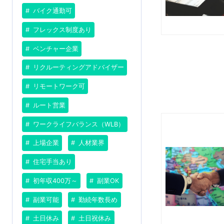
バイク通勤可
フレックス制度あり
ベンチャー企業
リクルーティングアドバイザー
リモートワーク可
ルート営業
ワークライフバランス（WLB）
上場企業
人材業界
住宅手当あり
初年収400万～
副業OK
副業可能
勤続年数長め
土日休み
土日祝休み