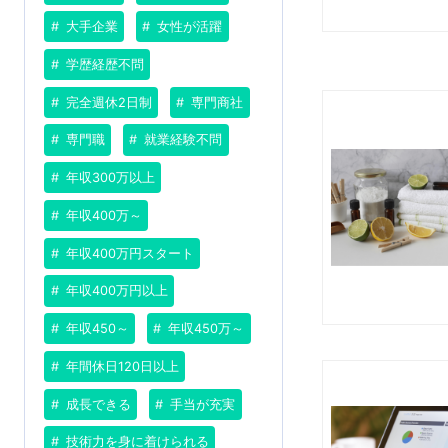
大手企業
女性が活躍
学歴経歴不問
完全週休2日制
専門商社
専門職
就業経験不問
年収300万以上
年収400万～
年収400万円スタート
年収400万円以上
年収450～
年収450万～
年間休日120日以上
成長できる
手当が充実
技術力を身に着けられる