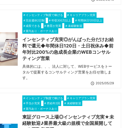
インセンティブ制度で稼げる
キャリアプラン充実
完全週休2日制
年収300万以上
年間休日120日以上
成長できる
教育が充実
未経験歓迎
賞与あり・ボーナスあり
インセンティブ充実◎がんばった分だけお給
料で還元◆年間休日120日・土日祝休み◆前
年対比200%の急成長企業のWEBコンサル
ティング営業
具体的には、、、法人に対して、WEBサービスをトー
タルで提案するコンサルティング営業をお任せ致しま
す。
2025/05/29
インセンティブ制度で稼げる
キャリアプラン充実
手当が充実
昇給年2回
未経験歓迎
賞与あり・ボーナスあり
東証グロース上場◎インセンティブ充実★未
経験歓迎♪業界最大級の規模で全国展開して