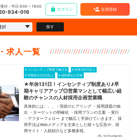
受付：平日 9:00 ~ 19:00
ログイン
会員登録
20-934-016
探す
・求人一覧
インセンティブ制度で稼げる
年収300万以上
年間休日120日以上
福利厚生が充実
★年休131日！インセンティブ制度あり♪早
期キャリアアップ◎営業マンとして幅広い経
験のチャンスの人材採用企画営業職
具体的には、、、・現状のヒアリング ・採用課題の抽
出 ・ターゲットの明確化 ・採用プランの立案 ・実行
・アフターフォロー まで幅広く手掛けていきます。 採
用手法はWebメディアを主体とした様々な広告や、採
用サイト・人財紹介など多種多様。
2025/06/10