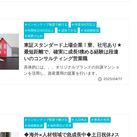
インセンティブ制度で稼げる
年収300万以上
年間休日120日以上
成長できる
未経験歓迎
残業少なめ
東証スタンダード上場企業！寮、社宅あり★
最短距離で、確実に成長!積める経験は段違
いのコンサルティング営業職
具体的には、、、オリジナルブランドの分譲マンショ
ンを活用し、資産運用の提案を行います。
2025/04/17
インセンティブ制度で稼げる
土日休み
教育が充実
未経験歓迎
福利厚生が充実
◆海外×人材領域で急成長中◆土日祝休♪ス