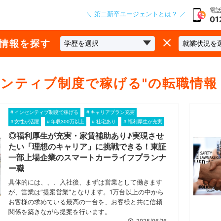
電話
＼ 第二新卒エージェントとは？ ／
01
な情報を探す
センティブ制度で稼げる
"の転職情報
インセンティブ制度で稼げる
キャリアプラン充実
女性が活躍
年収300万以上
社宅あり
福利厚生が充実
◎福利厚生が充実・家賃補助あり♪実現させ
たい「理想のキャリア」に挑戦できる！東証
一部上場企業のスマートカーライフプランナ
ー職
具体的には、、、入社後、まずは営業として働きます
が、営業は”提案営業”となります。1万台以上の中から
お客様の求めている最高の一台を、お客様と共に信頼
関係を築きながら提案を行います。