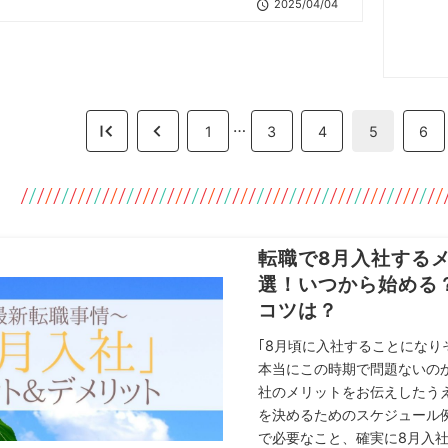
2025/04/04
…
1
3
4
5
6
転職で8月入社する
選！いつから始める
コツは？
｢8月頃に入社することになり
本当にこの時期で問題ないのか
社のメリットをお伝えしたう
を決めるためのスケジュール
で必要なこと、確実に8月入