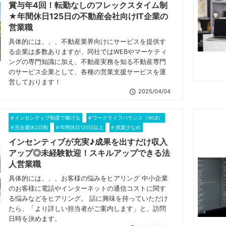
賞与年4回！転勤なしのフレックスタイム制
★年間休日125日の不動産会社向けIT企業の
営業職
具体的には、、、不動産業界向けにサービスを提供す
る企業は多数ありますが、同社ではWEBやマーケティ
ングの専門知識に加え、不動産実務を知る不動産専門
のサービス企業として、各種の営業支援サービスを運
営しております！
2025/04/04
インセンティブ制度で稼げる
ワークライフバランス（WLB）
完全週休2日制
年間休日120日以上
残業少なめ
インセンティブが充実♪成果を出すだけ収入
アップ◎未経験歓迎！スキルアップできる法
人営業職
具体的には、、、お客様の悩みをヒアリング 中小企業
のお客様に電話やインターネットの通信コストに関す
る悩みなどをヒアリング。 話に興味を持っていただけ
たら、「より詳しい担当者がご案内します」と、訪問
日時を決めます。