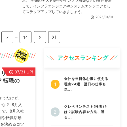
意。 開発のテスト案件やインフラ構築などの案件を通
して、インフラエンジニアやシステムエンジニアとし
てステップアップしていきましょう。
2025/04/01
…
7
14
ア
ク
セ
ス
ラ
ン
キ
ン
グ
07/31 UP!
メリット3
会社を当日休む際に使える
？転職の
理由24選｜翌日の仕事も
気...
そうだけど、
な？｣8月入
クレペリンテスト(検査)と
えで、8月入社
は？試験内容や方法、通
例や転職活動
る...
社を決めるコツ