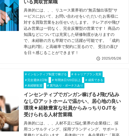
いる買取営業職
具体的には、、、リユース業界初の“無店舗出張型”サ
ービスにおいて、お問い合わせをいただいたお客様に
対する買取営業をお任せいたします。 テレアポや飛び
込み営業は一切なく、完全反響型の営業です！ 商品の
知識などについては充実した研修制度がありますの
で、未経験の方も早期でのご活躍が可能です。 「成約
率は約7割」と高確率で契約に至るので、 受注の喜び
を日々感じることができます！
2025/05/26
インセンティブ制度で稼げる
キャリアプラン充実
完全週休2日制
年間休日120日以上
成長できる
未経験歓迎
賞与あり・ボーナスあり
インセンティブでガンガン稼げる♪飛び込み
なし◎アットホームで温かい、居心地の良い
環境★経験豊富な社員からみっちりOJTを
受けられる人材営業職
具体的には、、、人材不足に悩む業界の企業様に、採
用コンサルティング、採用ブランディング、サポート
業務などを行います。 具体的には、各企業様に「新卒