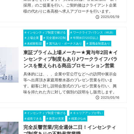
採用」のご提案を行い、ご契約後はクライアント企業
様の代わりに各高校へ求人アプローチを行います。
2025/05/19
インセンティブ制度で稼げる
ワークライフバランス（WLB）
上場企業
完全週休2日制
年間休日120日以上
未経験歓迎
賞与あり・ボーナスあり
退職金制度あり
東証プライム上場メーカー★賞与年2回★イ
ンセンティブ制度もあり♪ワークライフバラ
ンスを整えられる商品プロモーション営業
具体的には、、、企業や官公庁などへの訪問や展示会
等へ出席頂き家庭用整水器のプレゼン営業を行いま
す。顧客に対し説明会形式のプレゼン営業を行い、興
味を持たれた方に対して個別の説明をし販売します。
2025/05/16
インセンティブ制度で稼げる
キャリアアップが早い
成長できる
教育が充実
残業少なめ
完全反響営業/完全週休二日！インセンティ
ブ制度ありの不動産営業職