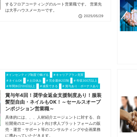
するフロアコーティングのルート営業職です。 営業先
は大手ハウスメーカーです。
2025/05/29
インセンティブ制度で稼げる
キャリアプラン充実
ネイルOK
土日休み
完全週休2日制
年収300万以上
年間休日120日以上
成長できる
賞与あり・ボーナスあり
賞与年4回！奨学金返金支援制度あり！服装
髪型自由・ネイルもOK！～セールスオープ
ンポジション営業職～
具体的には、、、人材紹介エージェントに対する、自
社開発のエージェント向け求人プラットフォームの販
売・運営・サポート等のコンサルティングや企画業務
に携わっていただきます。