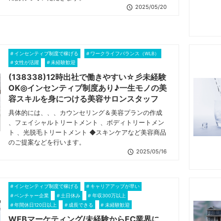
2025/05/20
インセンティブ制度で稼げる
ワークライフバランス（WLB）
女性が活躍
未経験歓迎
(138338)12時出社で働きやすい☆彡未経験
OK◎インセンティブ制度あり♪一生モノの美
容スキルを身につける美容サロンスタッフ
具体的には、、、カウンセリング＆美容プランの作成
、フェイシャルトリートメント 、ボディトリートメン
ト 、光脱毛トリートメント ◆スキンケアなど美容商品
のご提案などを行います。
2025/05/16
インセンティブ制度で稼げる
キャリアアップが早い
ベンチャー企業
土日休み
年収300万以上
年間休日120日以上
成長できる
未経験歓迎
WEBマーケティング/未経験からEC業界に