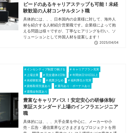
ピードのあるキャリアステップも可能！未経
験歓迎の人材コンサルタント職
具体的には、、、日本国内の企業様に対して、海外人
材を紹介する人材紹介営業職です。企業様によって抱
える問題は様々ですが、丁寧なヒアリングを行い、ソ
リューションとして外国人材を提案します！
2025/04/04
インセンティブ制度で稼げる
キャリアプラン充実
上場企業
完全週休2日制
年間休日120日以上
未経験歓迎
残業少なめ
福利厚生が充実
資格取得支援あり
賞与あり・ボーナスあり
退職金制度あり
豊富なキャリアパス！安定安心の研修体制/
東証スタンダード上場のインフラエンジニア
職
具体的には、、、大手企業を中心に、メーカーや小
売・広告・通信業界などさまざまなプロジェクトを用