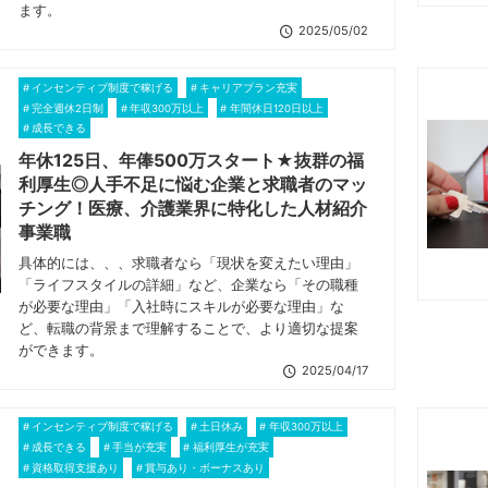
ます。
2025/05/02
インセンティブ制度で稼げる
キャリアプラン充実
完全週休2日制
年収300万以上
年間休日120日以上
成長できる
年休125日、年俸500万スタート★抜群の福
利厚生◎人手不足に悩む企業と求職者のマッ
チング！医療、介護業界に特化した人材紹介
事業職
具体的には、、、求職者なら「現状を変えたい理由」
「ライフスタイルの詳細」など、企業なら「その職種
が必要な理由」「入社時にスキルが必要な理由」な
ど、転職の背景まで理解することで、より適切な提案
ができます。
2025/04/17
インセンティブ制度で稼げる
土日休み
年収300万以上
成長できる
手当が充実
福利厚生が充実
資格取得支援あり
賞与あり・ボーナスあり