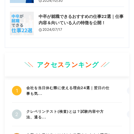
2024/10/30
中卒が就職できるおすすめの仕事22選｜仕事
内容＆向いている人の特徴を公開！
2024/07/17
ア
ク
セ
ス
ラ
ン
キ
ン
グ
会社を当日休む際に使える理由24選｜翌日の仕
事も気...
クレペリンテスト(検査)とは？試験内容や方
法、通る...