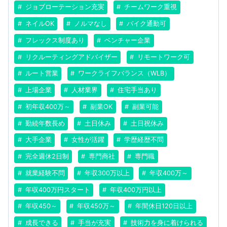
ジョブローテーション充実
チームワーク重視
ネイルOK
ノルマなし
バイク通勤可
フレックス制度あり
ベンチャー企業
リクルーティングアドバイザー
リモートワーク可
ルート営業
ワークライフバランス（WLB）
上場企業
人材業界
住宅手当あり
初年収400万～
副業OK
副業可能
勤続年数長め
土日休み
土日祝休み
大手企業
女性が活躍
学歴経歴不問
完全週休2日制
専門商社
専門職
就業経験不問
年収300万以上
年収400万～
年収400万円スタート
年収400万円以上
年収450～
年収450万～
年間休日120日以上
成長できる
手当が充実
技術力を身に着けられる