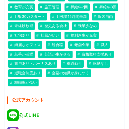
教育が充実
施工管理
昇給年2回
昇給年3回
月収30万スタート
月残業15時間未満
服装自由
未経験歓迎
歴史ある会社
残業少なめ
社宅あり
社風がいい
福利厚生が充実
綺麗なオフィス
総合職
老舗企業
職人
若手が活躍
英語が生かせる
資格取得支援あり
賞与あり・ボーナスあり
車通勤可
転勤なし
退職金制度あり
金融の知識が身につく
離職率が低い
公式アカウント
公式LINE