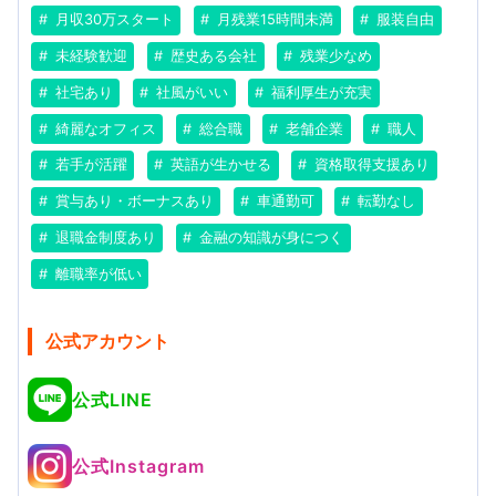
月収30万スタート
月残業15時間未満
服装自由
未経験歓迎
歴史ある会社
残業少なめ
社宅あり
社風がいい
福利厚生が充実
綺麗なオフィス
総合職
老舗企業
職人
若手が活躍
英語が生かせる
資格取得支援あり
賞与あり・ボーナスあり
車通勤可
転勤なし
退職金制度あり
金融の知識が身につく
離職率が低い
公式アカウント
公式LINE
公式Instagram