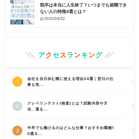
既卒は本当に人生終了？いつまでも就職でき
ない人の特徴4選とは？
2022/04/22
ア
ク
セ
ス
ラ
ン
キ
ン
グ
会社を当日休む際に使える理由24選｜翌日の仕
事も気...
クレペリンテスト(検査)とは？試験内容や方
法、通る...
中卒でも働けるのはどんな仕事？おすすめ職種1
0選＆...