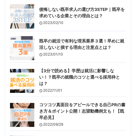
後悔しない既卒求人の選び方3STEP｜既卒を
求めている企業とその理由とは？
2023/02/10
既卒の就活で有利な理系業界３選！早めに就
活しないと損する理由と注意点とは？
2023/01/10
【3分で読める】学歴は就活に影響しな
い！？既卒の就職のコツと選べる採用枠と
は？
2022/11/01
コツコツ真面目をアピールできる自己PRの書
き方＆ポイント公開！志望動機例文も！【既
卒必見】
2022/09/29