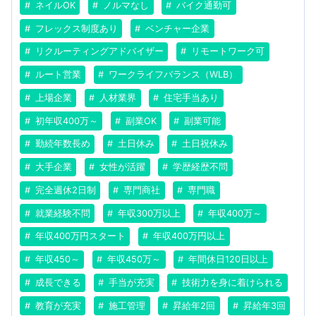
ネイルOK
ノルマなし
バイク通勤可
フレックス制度あり
ベンチャー企業
リクルーティングアドバイザー
リモートワーク可
ルート営業
ワークライフバランス（WLB）
上場企業
人材業界
住宅手当あり
初年収400万～
副業OK
副業可能
勤続年数長め
土日休み
土日祝休み
大手企業
女性が活躍
学歴経歴不問
完全週休2日制
専門商社
専門職
就業経験不問
年収300万以上
年収400万～
年収400万円スタート
年収400万円以上
年収450～
年収450万～
年間休日120日以上
成長できる
手当が充実
技術力を身に着けられる
教育が充実
施工管理
昇給年2回
昇給年3回