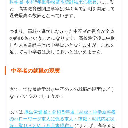
科学省｢令和5年度学校基本統計結果の概要｣
による
と、高等教育機関進学率は84.0％で計測を開始して
過去最高の数値となっています。
つまり、高校へ進学しなかった中卒者の割合が全体
の
約16％
ということになります。高校進学後に中退
した人も最終学歴は中卒扱いとなりますが、これを
足しても中卒者は決して多いとはいえません。
中卒者の就職の現実
さて、では最終学歴が中卒の人の就職の現実はどう
なっているのでしょうか？
以下は
厚生労働省：令和５年度「高校・中学新卒者
のハローワーク求人に係る求人・求職・就職内定状
況」取りまとめ（９月末現在）
によれば、高卒者と