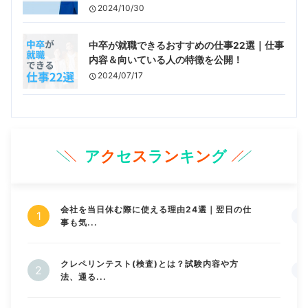
2024/10/30
中卒が就職できるおすすめの仕事22選｜仕事
内容＆向いている人の特徴を公開！
2024/07/17
ア
ク
セ
ス
ラ
ン
キ
ン
グ
会社を当日休む際に使える理由24選｜翌日の仕
事も気...
クレペリンテスト(検査)とは？試験内容や方
法、通る...