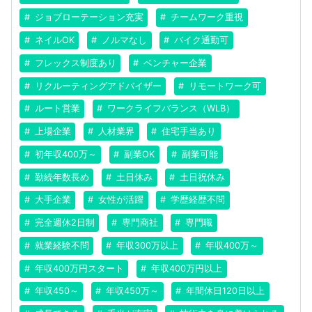
ジョブローテーション充実
チームワーク重視
ネイルOK
ノルマなし
バイク通勤可
フレックス制度あり
ベンチャー企業
リクルーティングアドバイザー
リモートワーク可
ルート営業
ワークライフバランス（WLB）
上場企業
人材業界
住宅手当あり
初年収400万～
副業OK
副業可能
勤続年数長め
土日休み
土日祝休み
大手企業
女性が活躍
学歴経歴不問
完全週休2日制
専門商社
専門職
就業経験不問
年収300万以上
年収400万～
年収400万円スタート
年収400万円以上
年収450～
年収450万～
年間休日120日以上