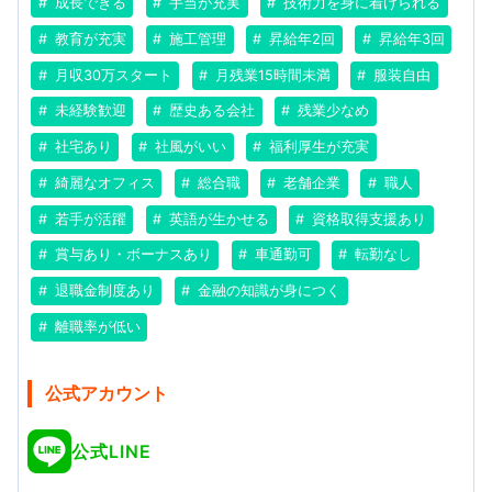
成長できる
手当が充実
技術力を身に着けられる
教育が充実
施工管理
昇給年2回
昇給年3回
月収30万スタート
月残業15時間未満
服装自由
未経験歓迎
歴史ある会社
残業少なめ
社宅あり
社風がいい
福利厚生が充実
綺麗なオフィス
総合職
老舗企業
職人
若手が活躍
英語が生かせる
資格取得支援あり
賞与あり・ボーナスあり
車通勤可
転勤なし
退職金制度あり
金融の知識が身につく
離職率が低い
公式アカウント
公式LINE