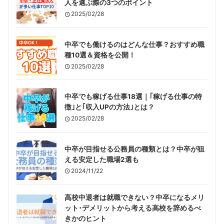
人を選ぶ際の3つのポイント
2025/02/28
中卒でも働けるのはどんな仕事？おすすめ職
種10選＆資格を公開！
2025/02/28
中卒でも稼げる仕事18選｜｢稼げる仕事の特
徴｣と｢収入UPの方法｣とは？
2025/02/28
中卒が目指せる公務員の種類とは？中卒が狙
える安定した職場2選も
2024/11/22
高校中退者は就職できない？中卒になるメリ
ット･デメリットから考える高校を辞めるべ
きかのヒント