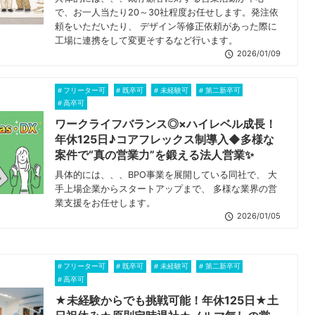
で、お一人当たり20～30社程度お任せします。発注依
頼をいただいたり、 デザイン等修正依頼があった際に
工場に連携をして変更そするなど行います。
2026/01/09
フリーター可
既卒可
未経験可
第二新卒可
高卒可
ワークライフバランス◎×ハイレベル成長！
年休125日♪コアフレックス制導入◆多様な
案件で“真の営業力”を鍛える法人営業✨
具体的には、、、BPO事業を展開している同社で、 大
手上場企業からスタートアップまで、 多様な業界の営
業支援をお任せします。
2026/01/05
フリーター可
既卒可
未経験可
第二新卒可
高卒可
★未経験からでも挑戦可能！年休125日★土