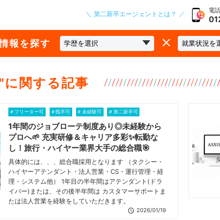
電話
＼ 第二新卒エージェントとは？ ／
01
な情報を探す
"に関する記事
フリーター可
既卒可
未経験可
第二新卒可
1年間のジョブローテ制度あり◎未経験から
プロへ🌱 充実研修＆キャリア多彩✨転勤な
し！旅行・ハイヤー業界大手の総合職🎯
具体的には、、、総合職採用となります （タクシー・
ハイヤーアテンダント・法人営業・CS・運行管理・経
理・システム他） 1年目の半年間はアテンダント(ドラ
イバー)または、その後半年間は カスタマーサポートま
たは法人営業を経験をしていただきます。
2026/01/19