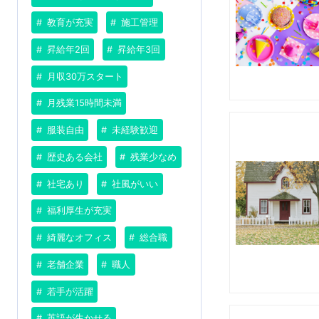
教育が充実
施工管理
昇給年2回
昇給年3回
月収30万スタート
月残業15時間未満
服装自由
未経験歓迎
歴史ある会社
残業少なめ
社宅あり
社風がいい
福利厚生が充実
綺麗なオフィス
総合職
老舗企業
職人
若手が活躍
英語が生かせる