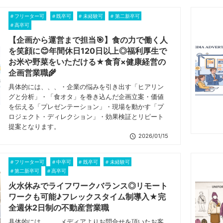
フリーター可
既卒可
未経験可
第二新卒可
高卒可
【企画から運営まで担当🎯】食の力で働く人
を笑顔に😊年間休日120日以上◎福利厚生で
お米や野菜をいただける★食育×健康経営の
企画営業職🌾
具体的には、、、・企業の悩みを引き出す「ヒアリン
グと分析」・「食オタ」を巻き込んだ企画立案・価値
を伝える「プレゼンテーション」・現場を動かす「プ
ロジェクト・ディレクション」・効果検証とリピート
提案となります。
2026/01/15
フリーター可
中卒可
既卒可
未経験可
第二新卒可
高卒可
火水休みでライフワークバランス◎リモート
ワークも可能♪フレックスタイム制導入★完
全週休2日制の不動産営業職
具体的には、、、メディアよりお問合せを頂いたお客