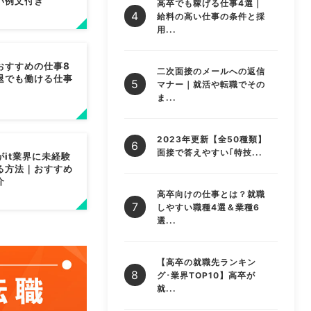
い例文付き
高卒でも稼げる仕事4選｜
給料の高い仕事の条件と採
用...
おすすめの仕事8
二次面接のメールへの返信
退でも働ける仕事
マナー｜就活や転職でその
ま...
2023年更新【全50種類】
面接で答えやすい｢特技...
がit業界に未経験
る方法｜おすすめ
介
高卒向けの仕事とは？就職
しやすい職種4選＆業種6
選...
【高卒の就職先ランキン
グ･業界TOP10】高卒が
就...