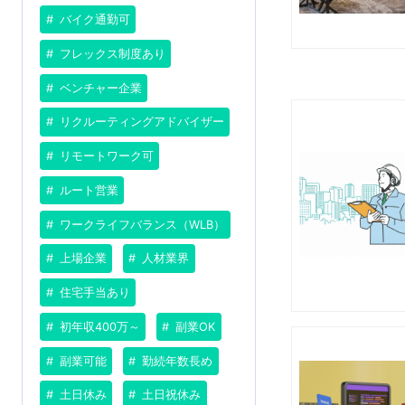
バイク通勤可
フレックス制度あり
ベンチャー企業
リクルーティングアドバイザー
リモートワーク可
ルート営業
ワークライフバランス（WLB）
上場企業
人材業界
住宅手当あり
初年収400万～
副業OK
副業可能
勤続年数長め
土日休み
土日祝休み