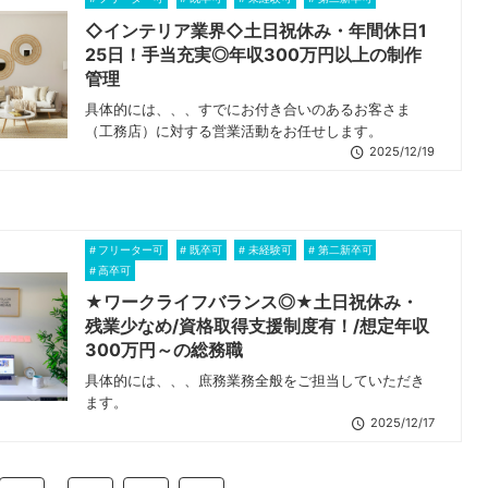
◇インテリア業界◇土日祝休み・年間休日1
25日！手当充実◎年収300万円以上の制作
管理
具体的には、、、すでにお付き合いのあるお客さま
（工務店）に対する営業活動をお任せします。
2025/12/19
フリーター可
既卒可
未経験可
第二新卒可
高卒可
★ワークライフバランス◎★土日祝休み・
残業少なめ/資格取得支援制度有！/想定年収
300万円～の総務職
具体的には、、、庶務業務全般をご担当していただき
ます。
2025/12/17