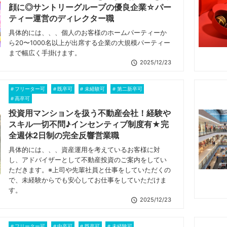
顔に◎サントリーグループの優良企業☆パー
ティー運営のディレクター職
具体的には、、、個人のお客様のホームパーティーか
ら20〜1000名以上が出席する企業の大規模パーティー
まで幅広く手掛けます。
2025/12/23
フリーター可
既卒可
未経験可
第二新卒可
高卒可
投資用マンションを扱う不動産会社！経験や
スキル一切不問♪インセンティブ制度有★完
全週休2日制の完全反響営業職
具体的には、、、資産運用を考えているお客様に対
し、アドバイザーとして不動産投資のご案内をしてい
ただきます。※上司や先輩社員と仕事をしていただくの
で、未経験からでも安心してお仕事をしていただけま
す。
2025/12/23
フリーター可
中卒可
既卒可
未経験可