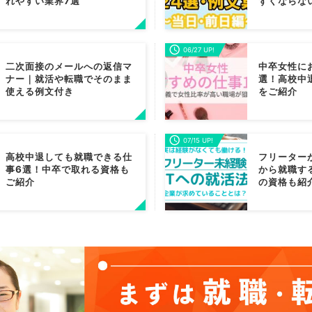
れやすい業界7選
ずくならな
06/27 UP!
二次面接のメールへの返信マ
中卒女性に
ナー｜就活や転職でそのまま
選！高校中
使える例文付き
をご紹介
07/15 UP!
高校中退しても就職できる仕
フリーター
事6選！中卒で取れる資格も
から就職す
ご紹介
の資格も紹