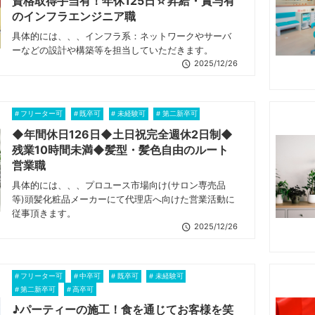
資格取得手当有！年休125日☆昇給・賞与有
のインフラエンジニア職
具体的には、、、インフラ系：ネットワークやサーバ
ーなどの設計や構築等を担当していただきます。
2025/12/26
フリーター可
既卒可
未経験可
第二新卒可
◆年間休日126日◆土日祝完全週休2日制◆
残業10時間未満◆髪型・髪色自由のルート
営業職
具体的には、、、プロユース市場向け(サロン専売品
等)頭髪化粧品メーカーにて代理店へ向けた営業活動に
従事頂きます。
2025/12/26
フリーター可
中卒可
既卒可
未経験可
第二新卒可
高卒可
♪パーティーの施工！食を通じてお客様を笑