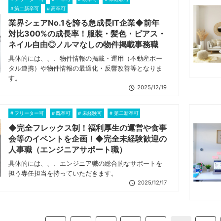
第二新卒可
高卒可
業界シェアNo.1を誇る急成長IT企業◆前年
対比300%の成長率！服装・髪色・ピアス・
ネイル自由◎ノルマなしの物件掲載事務職
具体的には、、、物件情報の掲載・運用（不動産ポー
タル連携）や物件情報の最適化・反響改善等となりま
す。
2025/12/19
フリーター可
既卒可
未経験可
第二新卒可
◆完全フレックス制！福利厚生の運営や食事
会等のイベントを企画！◆完全未経験歓迎の
人事職（エンジニアサポート職）
具体的には、、、エンジニア職の総合的なサポートを
担う専任担当を持っていただきます。
2025/12/17