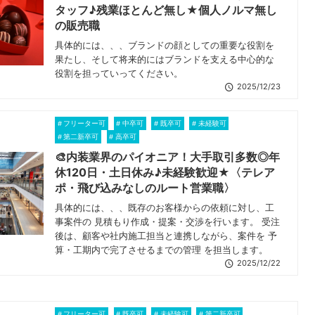
タッフ♪残業ほとんど無し★個人ノルマ無し
の販売職
具体的には、、、ブランドの顔としての重要な役割を
果たし、そして将来的にはブランドを支える中心的な
役割を担っていってください。
2025/12/23
フリーター可
中卒可
既卒可
未経験可
第二新卒可
高卒可
🎨内装業界のパイオニア！大手取引多数◎年
休120日・土日休み♪未経験歓迎★〈テレア
ポ・飛び込みなしのルート営業職〉
具体的には、、、既存のお客様からの依頼に対し、工
事案件の 見積もり作成・提案・交渉を行います。 受注
後は、顧客や社内施工担当と連携しながら、案件を 予
算・工期内で完了させるまでの管理 を担当します。
2025/12/22
フリーター可
既卒可
未経験可
第二新卒可