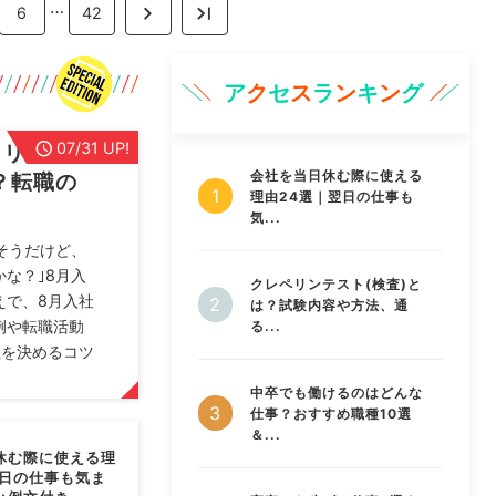
…
6
42
ア
ク
セ
ス
ラ
ン
キ
ン
グ
07/31 UP!
メリット3
会社を当日休む際に使える
？転職の
理由24選｜翌日の仕事も
気...
そうだけど、
な？｣8月入
クレペリンテスト(検査)と
えで、8月入社
は？試験内容や方法、通
例や転職活動
る...
社を決めるコツ
中卒でも働けるのはどんな
仕事？おすすめ職種10選
＆...
休む際に使える理
翌日の仕事も気ま