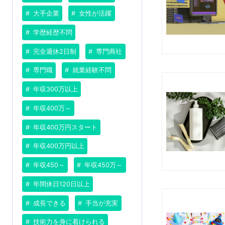
大手企業
女性が活躍
学歴経歴不問
完全週休2日制
専門商社
専門職
就業経験不問
年収300万以上
年収400万～
年収400万円スタート
年収400万円以上
年収450～
年収450万～
年間休日120日以上
成長できる
手当が充実
技術力を身に着けられる