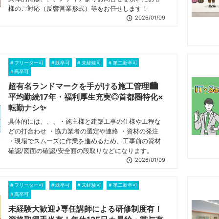
様のご対応（反響営業形式）等をお任せします！
2026/01/09
フリーター可
既卒可
未経験可
第二新卒可
高卒可
超有名ランドマークを手がける施工管理🏙️
平均勤続17年・福利厚生充実◎首都圏特化×
転勤ナシ✨
具体的には、、、・施主様と建築工事の仕様や工程な
どの打合わせ ・協力業者の選定や連絡 ・資材の発注
・現場でスムーズに作業を進めるため、工事前の資材
確認/図面の確認/安全面の段取りなどになります。
2026/01/09
フリーター可
既卒可
未経験可
第二新卒可
高卒可
未経験大歓迎♪専任講師による研修制度有！