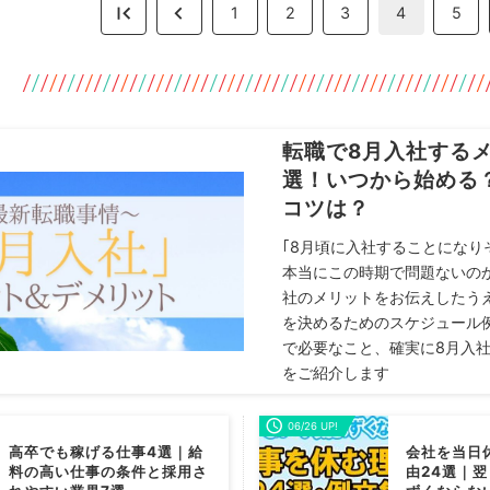
1
2
3
4
5
転職で8月入社する
選！いつから始める
コツは？
｢8月頃に入社することになり
本当にこの時期で問題ないのか
社のメリットをお伝えしたう
を決めるためのスケジュール
で必要なこと、確実に8月入
をご紹介します
06/26 UP!
高卒でも稼げる仕事4選｜給
会社を当日
料の高い仕事の条件と採用さ
由24選｜