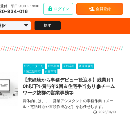
受付：平日 9:00 ~ 19:00
ログイン
会員登録
20-934-016
探す
フリーター可
中卒可
既卒可
未経験可
第二新卒可
高卒可
【未経験から事務デビュー歓迎🌷】残業月1
0h以下✨賞与年2回＆住宅手当あり🏠チーム
ワーク抜群の営業事務🤝
具体的には、、、営業アシスタントの事務作業（メー
ル・電話対応や書類作成など）をお任せします。
2026/01/19