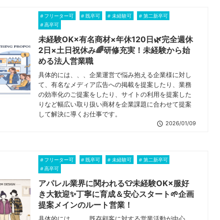
フリーター可
既卒可
未経験可
第二新卒可
高卒可
未経験OK×有名商材×年休120日🌿完全週休
2日×土日祝休み🌈研修充実！未経験から始
める法人営業職
具体的には、、、企業運営で悩み抱える企業様に対し
て、有名なメディア広告への掲載を提案したり、業務
の効率化のご提案をしたり、サイトの利用を提案した
りなど幅広い取り扱い商材を企業課題に合わせて提案
して解決に導くお仕事です。
2026/01/09
フリーター可
既卒可
未経験可
第二新卒可
高卒可
アパレル業界に関われる👕未経験OK×服好
き大歓迎✨丁寧に育成＆安心スタート🌱企画
提案メインのルート営業！
具体的には、、、既存顧客に対する営業活動が中心