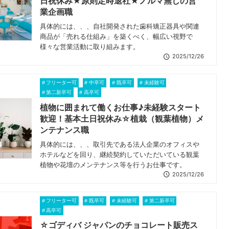
日祝休み★原則定時退社★ノルマ無しの営
業企画職
具体的には、、、自社開発された歯科矯正器具や関連
商品が「売れる仕組み」を築くべく、幅広い視野で
様々な営業活動に取り組みます。
2025/12/26
フリーター可
中卒可
既卒可
未経験可
第二新卒可
高卒可
植物に囲まれて働くお仕事♪未経験スタート
歓迎！基本土日祝休み☆植栽（観葉植物）メ
ンテナンス職
具体的には、、、取引先である法人企業のオフィスや
ホテルなどを回り、継続契約していただいている観葉
植物や花壇のメンテナンス等を行うお仕事です。
2025/12/26
フリーター可
既卒可
未経験可
第二新卒可
高卒可
☆ゴディバ ジャパンのチョコレート販売ス