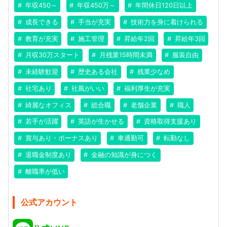
年収450～
年収450万～
年間休日120日以上
成長できる
手当が充実
技術力を身に着けられる
教育が充実
施工管理
昇給年2回
昇給年3回
月収30万スタート
月残業15時間未満
服装自由
未経験歓迎
歴史ある会社
残業少なめ
社宅あり
社風がいい
福利厚生が充実
綺麗なオフィス
総合職
老舗企業
職人
若手が活躍
英語が生かせる
資格取得支援あり
賞与あり・ボーナスあり
車通勤可
転勤なし
退職金制度あり
金融の知識が身につく
離職率が低い
公式アカウント