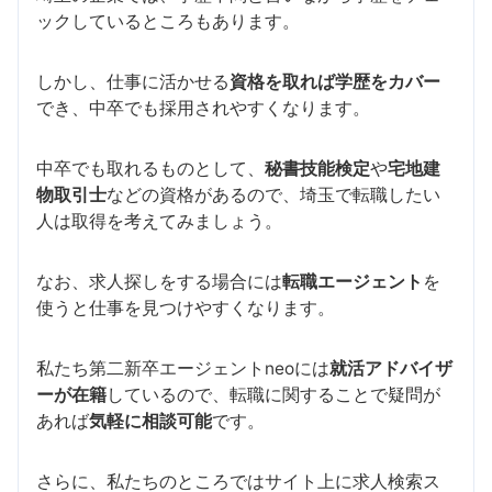
ックしているところもあります。
しかし、仕事に活かせる
資格を取れば学歴をカバー
でき、中卒でも採用されやすくなります。
中卒でも取れるものとして、
秘書技能検定
や
宅地建
物取引士
などの資格があるので、埼玉で転職したい
人は取得を考えてみましょう。
なお、求人探しをする場合には
転職エージェント
を
使うと仕事を見つけやすくなります。
私たち第二新卒エージェントneoには
就活アドバイザ
ーが在籍
しているので、転職に関することで疑問が
あれば
気軽に相談可能
です。
さらに、私たちのところではサイト上に求人検索ス