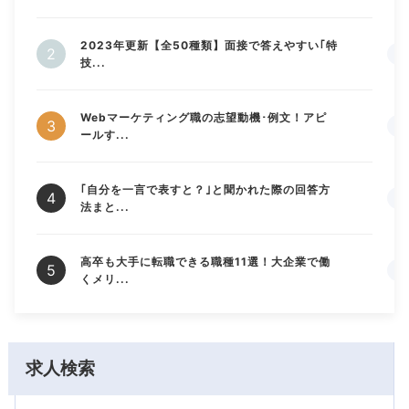
2023年更新【全50種類】面接で答えやすい｢特
技...
Webマーケティング職の志望動機･例文！アピ
ールす...
｢自分を一言で表すと？｣と聞かれた際の回答方
法まと...
高卒も大手に転職できる職種11選！大企業で働
くメリ...
求人検索