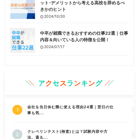
ット･デメリットから考える高校を辞めるべ
きかのヒント
2024/10/30
中卒が就職できるおすすめの仕事22選｜仕事
内容＆向いている人の特徴を公開！
2024/07/17
ア
ク
セ
ス
ラ
ン
キ
ン
グ
会社を当日休む際に使える理由24選｜翌日の仕
事も気...
クレペリンテスト(検査)とは？試験内容や方
法、通る...