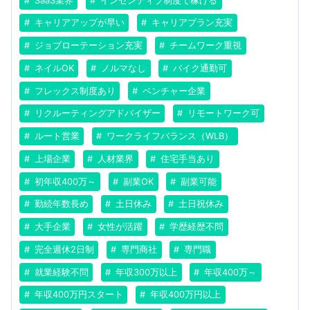
SaaS業界
インセンティブ制度で稼げる
キャリアアップが早い
キャリアプラン充実
ジョブローテーション充実
チームワーク重視
ネイルOK
ノルマなし
バイク通勤可
フレックス制度あり
ベンチャー企業
リクルーティングアドバイザー
リモートワーク可
ルート営業
ワークライフバランス（WLB）
上場企業
人材業界
住宅手当あり
初年収400万～
副業OK
副業可能
勤続年数長め
土日休み
土日祝休み
大手企業
女性が活躍
学歴経歴不問
完全週休2日制
専門商社
専門職
就業経験不問
年収300万以上
年収400万～
年収400万円スタート
年収400万円以上