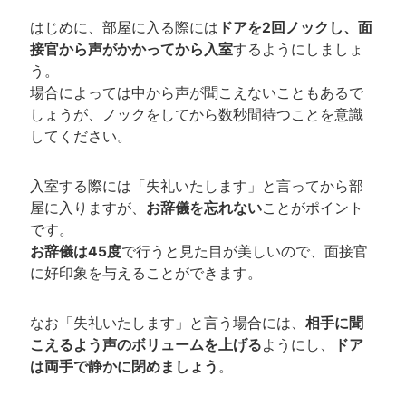
はじめに、部屋に入る際には
ドアを2回ノックし、面
接官から声がかかってから入室
するようにしましょ
う。
場合によっては中から声が聞こえないこともあるで
しょうが、ノックをしてから数秒間待つことを意識
してください。
入室する際には「失礼いたします」と言ってから部
屋に入りますが、
お辞儀を忘れない
ことがポイント
です。
お辞儀は45度
で行うと見た目が美しいので、面接官
に好印象を与えることができます。
なお「失礼いたします」と言う場合には、
相手に聞
こえるよう声のボリュームを上げる
ようにし、
ドア
は両手で静かに閉めましょう
。