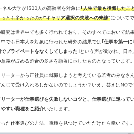
コーネル大学が1500人の高齢者を対象に
｢人生で最も後悔したこと
もっとも多かったのが
”キャリア選択の失敗への未練”
について
の研究は世界中でも多く行われており、そのすべてにおいて結
。中でも日本人を対象に行われた研究の結果では
｢仕事を第一に
因でプライベートをなくしてしまった｣
という声が聞かれ、日本
の意識が占める割合の多さを顕著に示したものとなっています
フリーターから正社員に就職しようと考えている若者のみなさ
甘んじて受け入れるしかないのでしょうか？いえ、答えはNOで
フリーターが仕事選びを失敗しないコツと、仕事選びに迷って
しやすい職種をご紹介
いたします。
合った仕事選びの方法、職種を見つけていただけたら幸いです