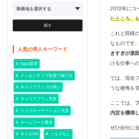
2012年に
たところ、
探す
これと同様
なものです
人気の求人キーワード
きすぎが原
ける仕事へ
SaaS業界
インセンティブ制度で稼げる
では、現在
うな後悔を
キャリアアップが早い
キャリアプラン充実
ここでは、
ジョブローテーション充実
内定を獲得
チームワーク重視
ぜひ自分に
ネイルOK
ノルマなし