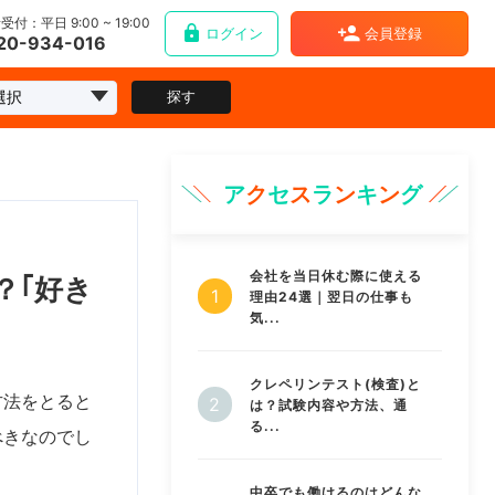
受付：平日 9:00 ~ 19:00
ログイン
会員登録
20-934-016
探す
ア
ク
セ
ス
ラ
ン
キ
ン
グ
会社を当日休む際に使える
？｢好き
理由24選｜翌日の仕事も
気...
クレペリンテスト(検査)と
方法をとると
は？試験内容や方法、通
る...
べきなのでし
中卒でも働けるのはどんな