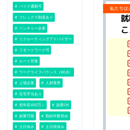
バイク通勤可
フレックス制度あり
ベンチャー企業
リクルーティングアドバイザー
リモートワーク可
ルート営業
ワークライフバランス（WLB）
上場企業
人材業界
住宅手当あり
初年収400万～
副業OK
副業可能
勤続年数長め
土日休み
土日祝休み