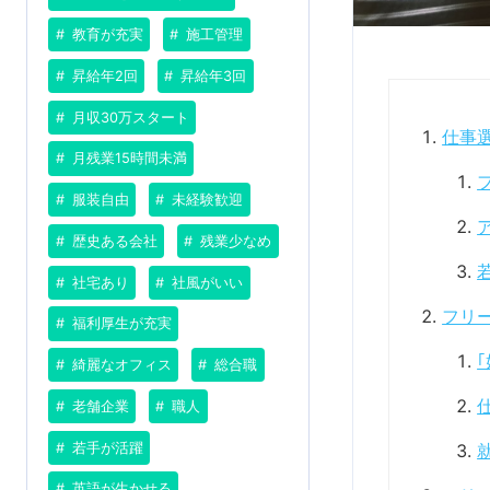
教育が充実
施工管理
昇給年2回
昇給年3回
月収30万スタート
仕事
月残業15時間未満
服装自由
未経験歓迎
歴史ある会社
残業少なめ
社宅あり
社風がいい
フリ
福利厚生が充実
綺麗なオフィス
総合職
老舗企業
職人
若手が活躍
英語が生かせる