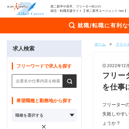
第二新卒や高卒、フリーター向けの
就活・転職支援サイト【 第二新卒エージェント neo 】
就職/転職に有利
ホーム
フリー
求人検索
2022年1
フリーワードで求人を探す
フリー
を仕事に
希望職種と勤務地から探す
フリーター
失敗しやす
ょうか？