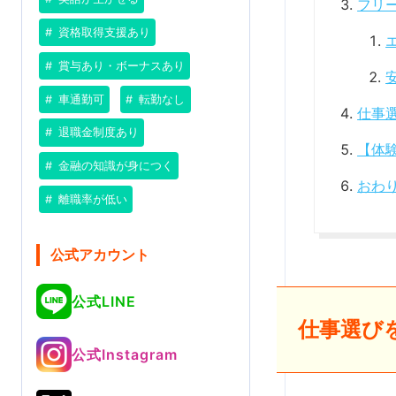
フリ
資格取得支援あり
賞与あり・ボーナスあり
車通勤可
転勤なし
仕事
退職金制度あり
【体
金融の知識が身につく
おわ
離職率が低い
公式アカウント
公式LINE
仕事選び
公式Instagram