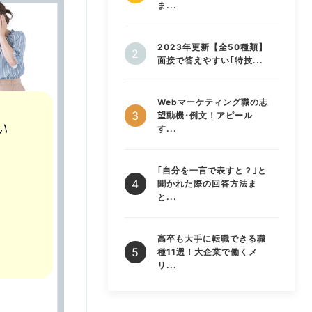
ま...
2023年更新【全50種類】
面接で答えやすい｢特技...
Webマーケティング職の志
望動機･例文！アピール
す...
｢自分を一言で表すと？｣と
聞かれた際の回答方法ま
と...
高卒も大手に転職できる職
種11選！大企業で働くメ
リ...