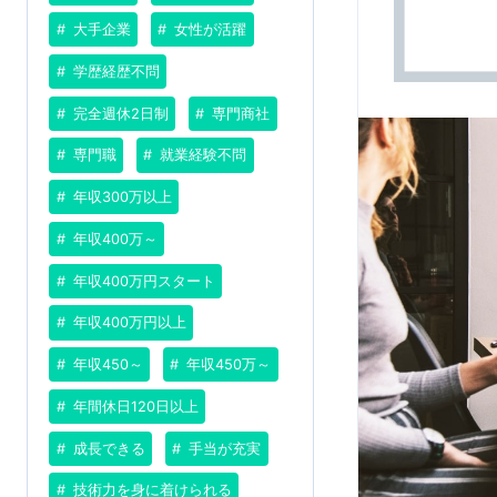
大手企業
女性が活躍
学歴経歴不問
完全週休2日制
専門商社
専門職
就業経験不問
年収300万以上
年収400万～
年収400万円スタート
年収400万円以上
年収450～
年収450万～
年間休日120日以上
成長できる
手当が充実
技術力を身に着けられる