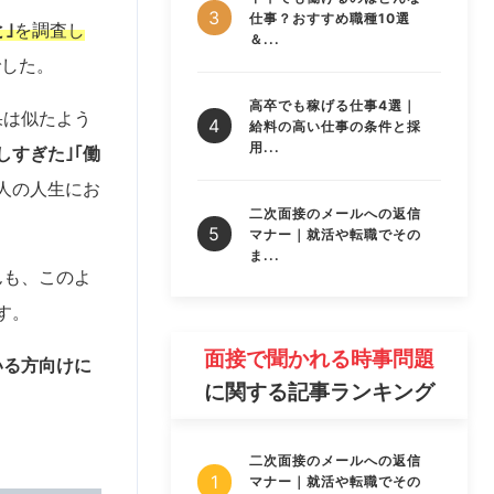
仕事？おすすめ職種10選
｣
を調査し
＆...
でした。
高卒でも稼げる仕事4選｜
果は似たよう
給料の高い仕事の条件と採
用...
しすぎた｣｢働
人の人生にお
二次面接のメールへの返信
。
マナー｜就活や転職でその
ま...
んも、このよ
す。
面接で聞かれる時事問題
いる方向けに
に関する記事ランキング
。
二次面接のメールへの返信
マナー｜就活や転職でその